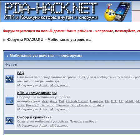
Форум перемещен на новый домен: forum.pda2u.ru - исправьте, пожалуйста, 
Форумы PDA2U.RU
>
Мобильные устройства
Мобильные устройства — подфорумы
Форум
FAQ
Ответы на часто задаваемые вопросы. Прежде чем сообщить миру о своей проб
описано ли ее решение тут.
Модераторы:
Admin
,
Модератор
KПK и коммуникаторы
Обсуждение мобильных устройств.
— подфорумы:
Acer
,
Asus
,
Dell
,
Glofiish (E-Ten)
,
Gigabyte
,
HP
,
HTC
,
LG
,
MiTAC
,
Mo
Qtek
,
RoverPC
,
Samsung
,
Siemens
,
Sony Ericsson
,
Toshiba
Модераторы:
Admin
,
Модератор
Выбор и сравнение
Сравнение мобильных устройств. Помощь в выборе.
Модераторы:
Admin
,
Модератор