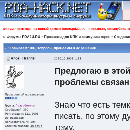
Форум перемещен на новый домен: forum.pda2u.ru - исправьте, пожалуйста, 
Форумы PDA2U.RU
>
Прошивки для KПK и коммуникаторов
>
Создани
"Ковыряем" XIP
, Вопросы, проблемы и их решения
Angel_Hranitel
16.12.2008, 1:13
Предлогаю в этой
проблемы связанн
Проверенный пользователь
Знаю что есть темк
Группа:
Разработчики
Сообщений: 360
писать, по этому 
Регистрация: 12.1.2008
Из: раснодар
Пользователь №: 204
тему.
Спасибо сказали:
45 раз(а)