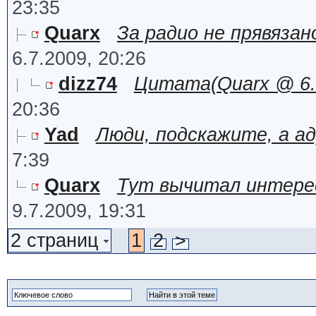
23:35
Quarx
За радио не прявязано
6.7.2009, 20:26
dizz74
Цитата(Quarx @ 6.7.
20:36
Yad
Люди, подскажите, а адрес
7:39
Quarx
Тут вычитал интерес
9.7.2009, 19:31
2 страниц
1
2
>