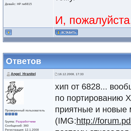
Девайс: НР rw6815
И, пожалуйста
Ответов
Angel_Hranitel
16.12.2008, 17:33
хип от 6828... воо
по портированию X
приятные и новые 
Проверенный пользователь
(IMG:
http://forum.p
Группа:
Разработчики
Сообщений: 360
Регистрация: 12.1.2008