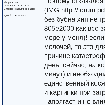
поэтому отказался
Из: раснодар
Пользователь №: 204
(IMG:
http://forum.p
Спасибо сказали:
45 раз(а)
Девайс: НР rw6815
без бубна хип не г
805e2000 как все з
мере у меня)! если
мелочей, то это д
причине катастроф
день, сейчас, на 
минут) и необходи
единственный косяк
и картинки при заг
напрягает и не вли