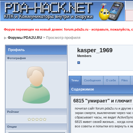
Форум перемещен на новый домен: forum.pda2u.ru - исправьте, пожалуйста, 
Форумы PDA2U.RU
> Просмотр профиля
kasper_1969
Профиль
Members
Фотография
Темы
Сообщения
О себе
Files
Содержимое
6815 "умирает" и глючит 
почитал сайт forum.pda2u.ru и другие
Рейтинг
экран смерти, выключение через час п
сбрасывает часы, не видит ActiveSync 
6815 живет своей жизнью... когда хоче
все советы и попытки его вернуть к ж
Опции