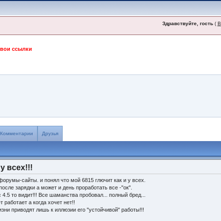
Здравствуйте, гость
(
В
свои ссылки
Комментарии
Друзья
у всех!!!
 форумы-сайты. и понял что мой 6815 глючит как и у всех.
осле зарядки а может и день проработать все -"ок".
4.5 то видит!!! Все шаманства пробовал... полный бред...
т работает а когда хочет нет!!
изни приводят лишь к иллюзии его "устойчивой" работы!!!