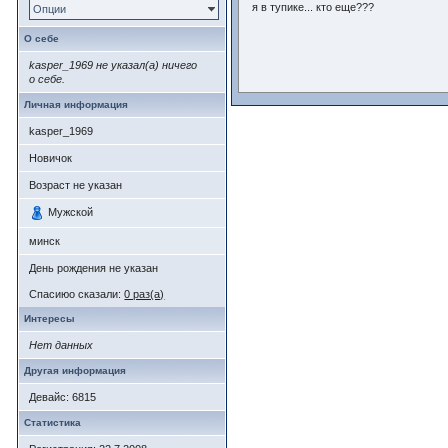
я в тупике... кто еще???
Опции
О себе
kasper_1969 не указал(а) ничего
о себе.
Личная информация
kasper_1969
Новичок
Возраст не указан
Мужской
минск
День рождения не указан
Спасиюо сказали:
0 раз(а)
Интересы
Нет данных
Другая информация
Девайс: 6815
Статистика