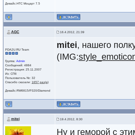
Девайс:HTC Моцарт 7.5
AGC
16.4.2012, 21:39
mitei
, нашего полк
PDA2U.RU Team
(IMG:
style_emoticon
Группа:
Admin
Сообщений: 4884
Регистрация: 25.11.2007
Из: СПб
Пользователь №: 32
Спасибо сказали:
1657 раз(а)
Девайс:RW6815/P320/Diamond
mitei
19.4.2012, 8:30
Ну и геморой с эт