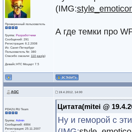
(IMG:
style_emoticon
Проверенный пользователь
А где темки про W
Группа:
Разработчики
Сообщений: 291
Регистрация: 6.2.2008
Из: Санкт-Петербург
Пользователь №: 380
Спасибо сказали:
110 раз(а)
Девайс:HTC Моцарт 7.5
AGC
19.4.2012, 14:00
Цитата(mitei @ 19.4.2
PDA2U.RU Team
Ну и геморой с э
Группа:
Admin
Сообщений: 4884
(IMG:
style_emotico
Регистрация: 25.11.2007