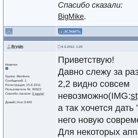
Спасибо сказали:
BigMike
,
Вrygin
9.3.2012, 1:20
Приветствую!
Новичок
Давно слежу за ра
Группа: Members
Сообщений: 1
2,2 видно совсем
Регистрация: 15.8.2011
Пользователь №: 80922
невозможно(IMG:
s
Спасибо сказали:
0 раз(а)
Девайс:Acer E400
а так хочется дать
него новую соврем
Для некоторых апп