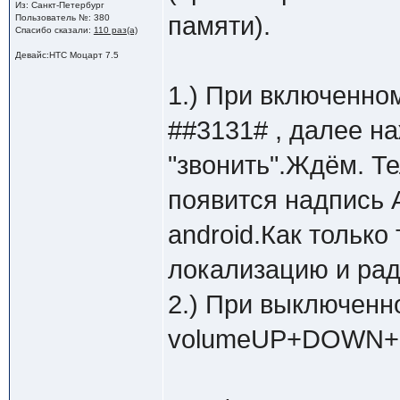
Из: Санкт-Петербург
памяти).
Пользователь №: 380
Спасибо сказали:
110 раз(а)
Девайс:HTC Моцарт 7.5
1.) При включенно
##3131# , далее на
"звонить".Ждём. Т
появится надпись 
android.Как тольк
локализацию и рад
2.) При выключенн
volumeUP+DOWN