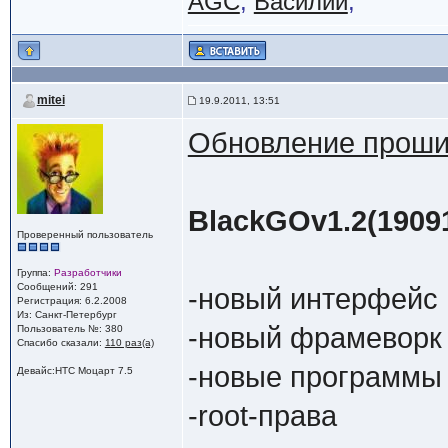
AGC
,
Василий
,
mitei
19.9.2011, 13:51
Обновление прошив
BlackGOv1.2(1909
Проверенный пользователь
Группа:
Разработчики
Сообщений: 291
-новый интерфейс
Регистрация: 6.2.2008
Из: Санкт-Петербург
-новый фрамеворк
Пользователь №: 380
Спасибо сказали:
110 раз(а)
-новые программы
Девайс:HTC Моцарт 7.5
-root-права