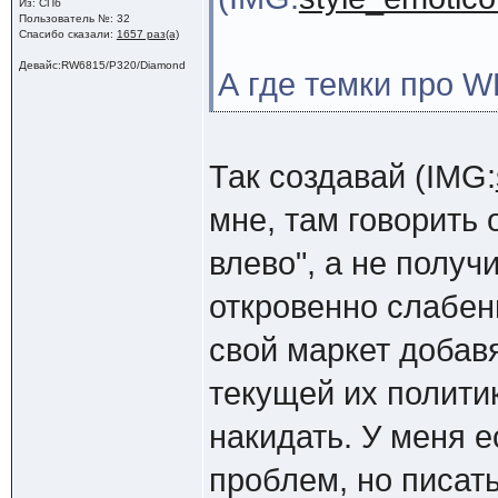
Из: СПб
Пользователь №: 32
Спасибо сказали:
1657 раз(а)
Девайс:RW6815/P320/Diamond
А где темки про W
Так создавай (IMG:
мне, там говорить 
влево", а не получи
откровенно слабень
свой маркет добав
текущей их политике
накидать. У меня е
проблем, но писат