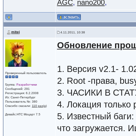
AGC
,
nano200
,
mitei
4.11.2011, 10:38
Обновление прош
1. Версия v2.1- 1
Проверенный пользователь
2. Root -права, bus
Группа:
Разработчики
Сообщений: 291
3. ЧАСИКИ В СТА
Регистрация: 6.2.2008
Из: Санкт-Петербург
4. Локация только 
Пользователь №: 380
Спасибо сказали:
110 раз(а)
5. Известный баги:
Девайс:HTC Моцарт 7.5
что загружается. 