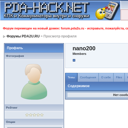
Форум перемещен на новый домен: forum.pda2u.ru - исправьте, пожалуйста, 
Форумы PDA2U.RU
> Просмотр профиля
nano200
Профиль
Members
Фотография
Темы
Сообщения
О себе
Files
Содержимое
Нет сооб
Рейтинг
Опции