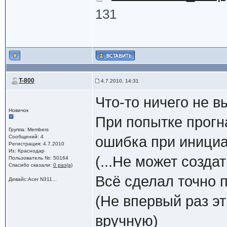
131
T-800
4.7.2010, 14:31
Что-то ничего не в
Новичок
При попытке прогна
Группа: Members
Сообщений: 4
ошибка при инициа
Регистрация: 4.7.2010
Из: Краснодар
(...Не может создат
Пользователь №: 50164
Спасибо сказали:
0 раз(а)
Всё сделал точно 
Девайс:Acer N311...
(Не впервый раз э
вручную)