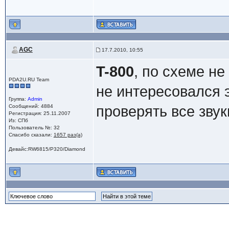
"EventMask"=dword:0001F7ED
".Scheme"="Curr0")
AGC
17.7.2010, 10:55
T-800
, по схеме не
PDA2U.RU Team
не интересовался 
Группа:
Admin
Сообщений: 4884
проверять все звук
Регистрация: 25.11.2007
Из: СПб
Пользователь №: 32
Спасибо сказали:
1657 раз(а)
Девайс:RW6815/P320/Diamond