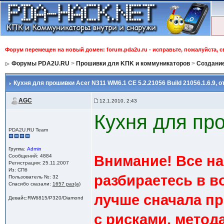
Форум перемещен на новый домен: forum.pda2u.ru - исправьте, пожалуйста, 
Форумы PDA2U.RU
>
Прошивки для KПK и коммуникаторов
>
Создани
Кухня для прошивки Acer N311 WM6.1 CE 5.2.21056 Build 21056.1.6.9
, о
AGC
12.1.2010, 2:43
Кухня для пр
PDA2U.RU Team
Группа:
Admin
Сообщений: 4884
Внимание! Все на
Регистрация: 25.11.2007
Из: СПб
разбираетесь в в
Пользователь №: 32
Спасибо сказали:
1657 раз(а)
лучше сначала пр
Девайс:RW6815/P320/Diamond
с рисками, метода