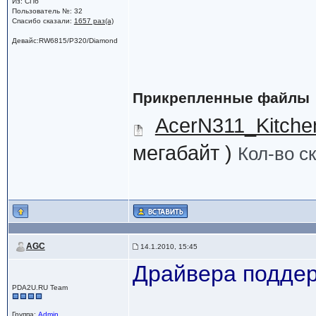
Из: СПб
Пользователь №: 32
Спасибо сказали:
1657 раз(а)
Девайс:RW6815/P320/Diamond
Прикрепленные файлы
AcerN311_Kitch
мегабайт )
Кол-во с
AGC
14.1.2010, 15:45
Драйвера подде
PDA2U.RU Team
Группа:
Admin