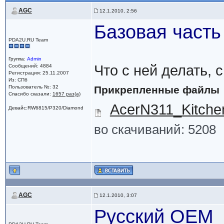
AGC
12.1.2010, 2:56
Базовая часть
PDA2U.RU Team
Группа:
Admin
Что с ней делать, с
Сообщений: 4884
Регистрация: 25.11.2007
Из: СПб
Пользователь №: 32
Прикрепленные файлы
Спасибо сказали:
1657 раз(а)
AcerN311_Kitche
Девайс:RW6815/P320/Diamond
во скачиваний: 5208
AGC
12.1.2010, 3:07
Русский OEM