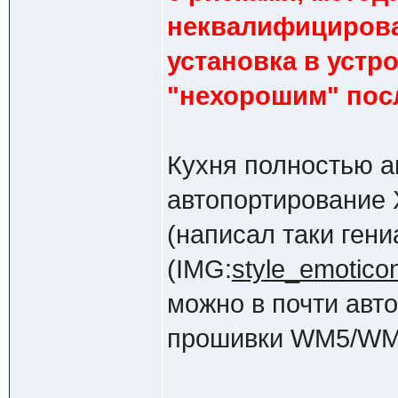
неквалифицирова
установка в устр
"нехорошим" посл
Кухня полностью а
автопортирование 
(написал таки ген
(IMG:
style_emoticon
можно в почти авт
прошивки WM5/WM