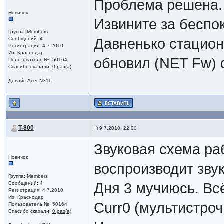
Проблема решена.
Новичок
Извините за беспо
Группа: Members
Сообщений: 4
Давненько стацион
Регистрация: 4.7.2010
Из: Краснодар
обновил (NET Fw) d
Пользователь №: 50164
Спасибо сказали:
0 раз(а)
Девайс:Acer N311...
T-800
9.7.2010, 22:00
Звуковая схема ра
Новичок
воспроизводит зву
Группа: Members
Сообщений: 4
Дня 3 мучиюсь. Всё
Регистрация: 4.7.2010
Из: Краснодар
Curr0 (мультистро
Пользователь №: 50164
Спасибо сказали:
0 раз(а)