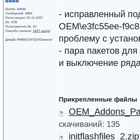
Группа:
Admin
- исправленный под 
Сообщений: 4884
Регистрация: 25.11.2007
Из: СПб
OEM\e3fc55ee-f9c8
Пользователь №: 32
Спасибо сказали:
1657 раз(а)
проблему с установ
Девайс:RW6815/P320/Diamond
- пара пакетов дл
и выключение ряда
Прикрепленные файлы
OEM_Addons_Pac
скачиваний: 135
initflashfiles_2.zip