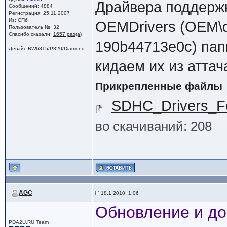
Драйвера поддерж
Сообщений: 4884
Регистрация: 25.11.2007
Из: СПб
OEMDrivers (OEM\d
Пользователь №: 32
Спасибо сказали:
1657 раз(а)
190b44713e0c) папк
Девайс:RW6815/P320/Diamond
кидаем их из аттач
Прикрепленные файлы
SDHC_Drivers_Fo
во скачиваний: 208
AGC
18.1.2010, 1:06
Обновление и до
PDA2U.RU Team