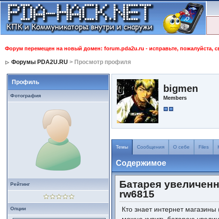
Форум перемещен на новый домен: forum.pda2u.ru - исправьте, пожалуйста, 
Форумы PDA2U.RU
> Просмотр профиля
Профиль
bigmen
Фотография
Members
Темы
Сообщения
О себе
Files
Содержимое
Батарея увеличенн
Рейтинг
rw6815
Кто знает интернет магазины 
Опции