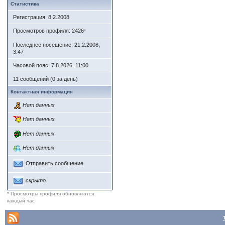
Статистика
Надесь, что со
Регистрация: 8.2.2008
лишь одним из 
Просмотров профиля: 2426
*
Последнее посещение: 21.2.2008,
А пока готов в
3:47
Часовой пояс: 7.8.2026, 11:00
(IMG:
http://foru
11 сообщений (0 за день)
Контактная информация
_____________
Нет данных
Нет данных
Нет данных
Ниже прикрепля
Нет данных
Стораджа у Фле
Отправить сообщение
известных нам)
скрыто
* Просмотры профиля обновляются
каждый час
Образ Сторад