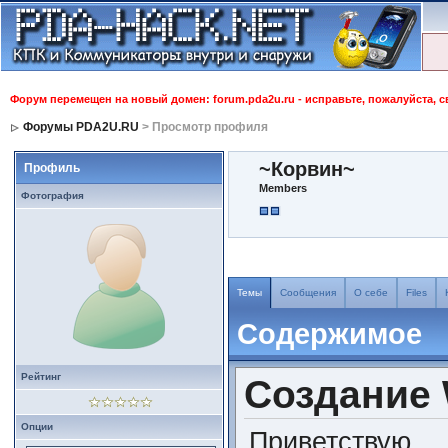
Форум перемещен на новый домен: forum.pda2u.ru - исправьте, пожалуйста, 
Форумы PDA2U.RU
> Просмотр профиля
~Корвин~
Профиль
Members
Фотография
Темы
Сообщения
О себе
Files
Содержимое
Рейтинг
Создание
Опции
Приветствую.