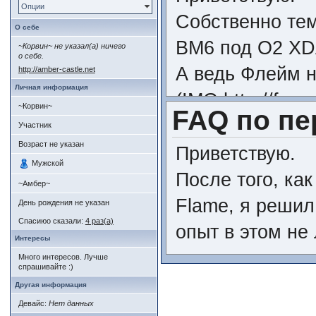
Опции
Собственно тем
О себе
ВМ6 под O2 XDA
~Корвин~ не указал(а) ничего
о себе.
А ведь Флейм н
http://amber-castle.net
Личная информация
(IMG:
http://foru
~Корвин~
FAQ по п
Вообщем, милос
Участник
Возраст не указан
гордым назван
Приветствую.
Мужской
(IMG:
http://for
После того, ка
~Амбер~
Flame, я решил
День рождения не указан
Спасиюо сказали:
4 раз(а)
опыт в этом не
Интересы
Много интересов. Лучше
спрашивайте :)
FAQ по переп
Другая информация
Девайс:
Нет данных