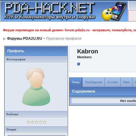
Форум перемещен на новый домен: forum.pda2u.ru - исправьте, пожалуйста, 
Форумы PDA2U.RU
> Просмотр профиля
Kabron
Профиль
Members
Фотография
Темы
Сообщения
О себе
Files
Содержимое
Нет сооб
Рейтинг
Опции