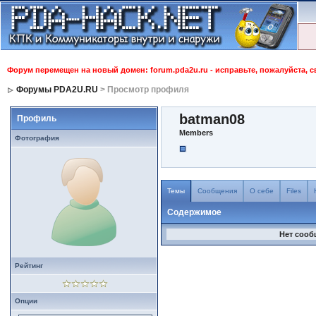
Форум перемещен на новый домен: forum.pda2u.ru - исправьте, пожалуйста, 
Форумы PDA2U.RU
> Просмотр профиля
batman08
Профиль
Members
Фотография
Темы
Сообщения
О себе
Files
Содержимое
Нет сооб
Рейтинг
Опции