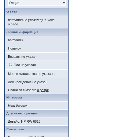
Опции
О себе
batman08 не указал(а) ничего
о себе.
Личная информация
batman08
Новичок
Возраст не указан
Пол не указан
Место жительства не указано
День рождения не указан
Спасиюо сказали:
0 раз(а)
Интересы
Нет данных
Другая информация
Девайс: HP RW 6815
Статистика