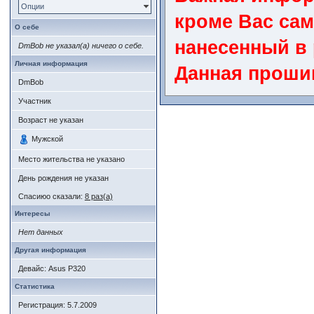
Опции
кроме Вас сам
О себе
нанесенный в 
DmBob не указал(а) ничего о себе.
Личная информация
Данная проши
DmBob
и является пр
Участник
уверены в сво
Возраст не указан
Мужской
профессионала
Место жительства не указано
рисками, мето
День рождения не указан
Спасиюо сказали:
8 раз(а)
Неграмотная 
Интересы
функциональн
Нет данных
прошивки мож
Другая информация
Девайс: Asus P320
Статистика
Описание:
Регистрация: 5.7.2009