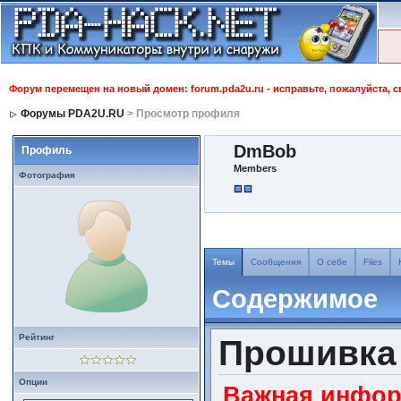
Форум перемещен на новый домен: forum.pda2u.ru - исправьте, пожалуйста, 
Форумы PDA2U.RU
> Просмотр профиля
DmBob
Профиль
Members
Фотография
Темы
Сообщения
О себе
Files
Содержимое
Рейтинг
Прошивка 
Опции
Важная информ