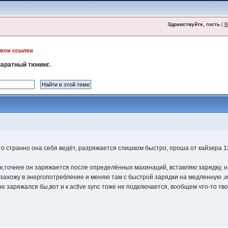
Здравствуйте, гость
(
В
свои ссылки
аратный тюнинг.
то странно она себя ведёт, разряжается слишком быстро, проша от кайзера 
ёк,точнее он заряжается после определённых махинаций, вставляю зарядку, н
я захожу в энергопотребление и меняю там с быстрой зарядки на медленную ,и
 заряжался бы,вот и к active sync тоже не подключается, вообщем что-то твор