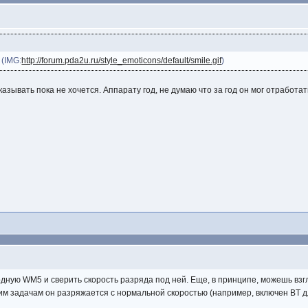
 (IMG:
http://forum.pda2u.ru/style_emoticons/default/smile.gif
)
казывать пока не хочется. Аппарату год, не думаю что за год он мог отработат
родную WM5 и сверить скорость разряда под ней. Еще, в принципе, можешь вз
им задачам он разряжается с нормальной скоростью (например, включен BT дл