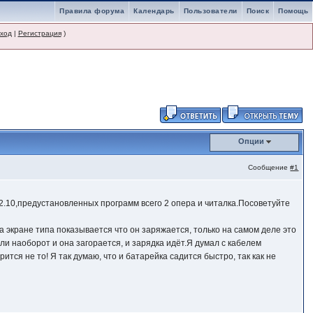
Правила форума
Календарь
Пользователи
Поиск
Помощь
ход
|
Регистрация
)
Опции
Сообщение
#1
12.10,предустановленных программ всего 2 опера и читалка.Посоветуйте
а экране типа показывается что он заряжается, только на самом деле это
ли наоборот и она загорается, и зарядка идёт.Я думал с кабелем
ится не то! Я так думаю, что и батарейка садится быстро, так как не