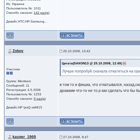
Из: Украина
Пользователь №: 1011
Спасибо сказали:
142 раз(а)
Девайс:HTC;HP;Samsung...
Zobov
26.10.2008, 13:42
Цитата(SAXON13 @ 25.10.2008, 12:49)
Участник
Лучше попробуй сначала откатиться на ори
Группа: Members
в том то и фишка, что откатывался, назад,ск
Сообщений: 11
Регистрация: 4.5.2008
дравами что-то не то,а как сделать что бы б
Пользователь №: 1253
Спасибо сказали:
0 раз(а)
Девайс:HP IpaQ rw6815
kasper_1969
27.10.2008, 8:47