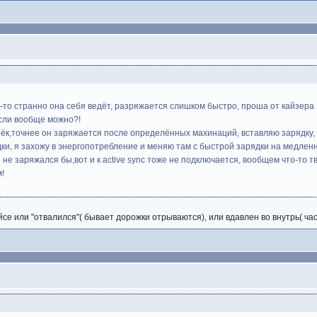
-то странно она себя ведёт, разряжается слишком быстро, проша от кайзера
если вообще можно?!
рёк,точнее он заряжается после определённых махинаций, вставляю зарядку, 
дки, я захожу в энергопотребление и меняю там с быстрой зарядки на медленн
не заряжался бы,вот и к active sync тоже не подключается, вообщем что-то тво
м!
е или "отвалился"( бывает дорожки отрываются), или вдавлен во внутрь( час