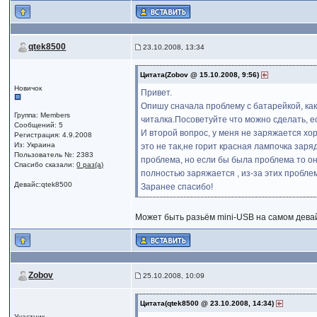
qtek8500
23.10.2008, 13:34
Цитата(Zobov @ 15.10.2008, 9:56)
Новичок
Привет.
Опишу сначала проблему с батарейкой, как
Группа: Members
читалка.Посоветуйте что можно сделать, 
Сообщений: 5
И второй вопрос, у меня не заряжается хо
Регистрация: 4.9.2008
Из: Украина
это не так,не горит красная лампочка заря
Пользователь №: 2383
проблема, но если бы была проблема то он 
Спасибо сказали:
0 раз(а)
полностью заряжается , из-за этих пробле
Девайс:qtek8500
Заранее спасибо!
Может быть разьём mini-USB на самом девайс
Zobov
25.10.2008, 10:09
Цитата(qtek8500 @ 23.10.2008, 14:34)
Участник