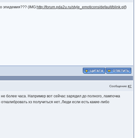
это эпидемия??? (IMG:
http://forum.pda2u.ru/style_emoticons/default/blink.gif
)
Сообщение
#7
 не более часа. Например вот сейчас зарядил до полного, лампочка
 откалибровать хз получиться нет..Люди если есть какие-либо