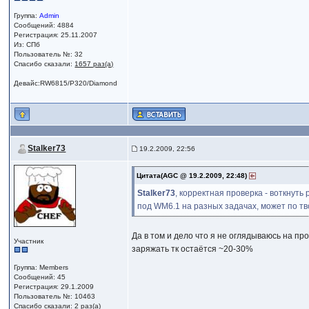
Группа:
Admin
Сообщений: 4884
Регистрация: 25.11.2007
Из: СПб
Пользователь №: 32
Спасибо сказали:
1657 раз(а)
Девайс:RW6815/P320/Diamond
Stalker73
19.2.2009, 22:56
Цитата(AGC @ 19.2.2009, 22:48)
Stalker73
, корректная проверка - воткнут
под WM6.1 на разных задачах, может по тв
Да в том и дело что я не оглядываюсь на пр
Участник
заряжать тк остаётся ~20-30%
Группа: Members
Сообщений: 45
Регистрация: 29.1.2009
Пользователь №: 10463
Спасибо сказали:
2 раз(а)