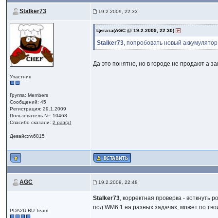
Stalker73
19.2.2009, 22:33
Цитата(AGC @ 19.2.2009, 22:30)
Stalker73
, попробовать новый аккумулятор
Да это понятно, но в городе не продают а за
Участник
Группа: Members
Сообщений: 45
Регистрация: 29.1.2009
Пользователь №: 10463
Спасибо сказали:
2 раз(а)
Девайс:rw6815
AGC
19.2.2009, 22:48
Stalker73
, корректная проверка - воткнуть 
под WM6.1 на разных задачах, может по тво
PDA2U.RU Team