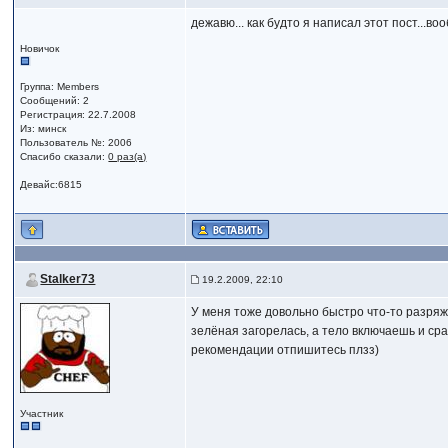
дежавю... как будто я написал этот пост...в
Новичок
Группа: Members
Сообщений: 2
Регистрация: 22.7.2008
Из: минск
Пользователь №: 2006
Спасибо сказали:
0 раз(а)
Девайс:6815
Stalker73
19.2.2009, 22:10
У меня тоже довольно быстро что-то разряж
зелёная загорелась, а тело включаешь и ср
рекомендации отпишитесь плзз)
Участник