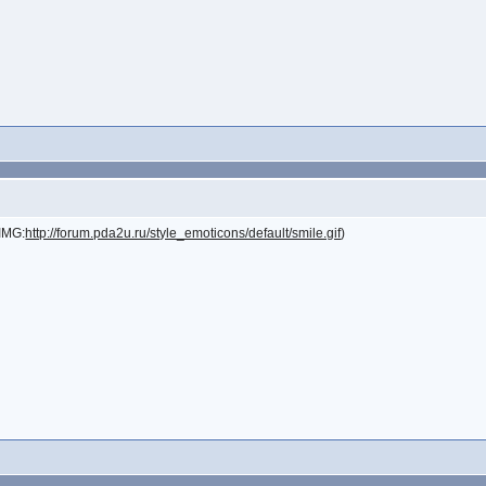
IMG:
http://forum.pda2u.ru/style_emoticons/default/smile.gif
)