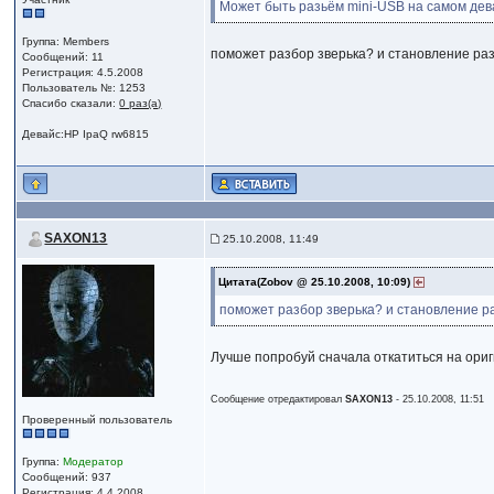
Может быть разьём mini-USB на самом дева
Группа: Members
поможет разбор зверька? и становление ра
Сообщений: 11
Регистрация: 4.5.2008
Пользователь №: 1253
Спасибо сказали:
0 раз(а)
Девайс:HP IpaQ rw6815
SAXON13
25.10.2008, 11:49
Цитата(Zobov @ 25.10.2008, 10:09)
поможет разбор зверька? и становление р
Лучше попробуй сначала откатиться на ориги
Сообщение отредактировал
SAXON13
- 25.10.2008, 11:51
Проверенный пользователь
Группа:
Модератор
Сообщений: 937
Регистрация: 4.4.2008