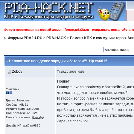
Форум перемещен на новый домен: forum.pda2u.ru - исправьте, пожалуйста, 
Форумы PDA2U.RU
>
PDA-HACK
>
Ремонт KПK и коммуникаторов. Апп
Непонятное поведение зарядки и батареи!!!
, Hp rw6815
Zobov
15.10.2008, 9:56
Привет.
Опишу сначала проблему с батарейкой, как-
Участник
что можно сделать, если вообще можно?!
И второй вопрос, у меня не заряжается хор
Группа: Members
не так,не горит красная лампочка зарядки, 
Сообщений: 11
Регистрация: 4.5.2008
проблема, но если бы была проблема то он не
Пользователь №: 1253
полностью заряжается , из-за этих проблем!
Спасибо сказали:
0 раз(а)
Заранее спасибо!
Девайс:HP IpaQ rw6815