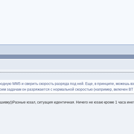
ь родную WM5 и сверить скорость разряда под ней. Еще, в принципе, можешь в
оим задачам он разряжается с нормальной скоростью (например, включен BT д
ошивку))Разные юзал, ситуация идентичная. Ничего не юзаю кроме 1 часа ине