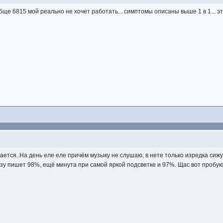
ообще 6815 мой реально не хочет работать... симптомы описаны выше 1 в 1... 
ается..На день еле еле причём музыку не слушаю, в нете только изредка сижу
азу пишет 98%, ещё минута при самой яркой подсветке и 97%. Щас вот пробую