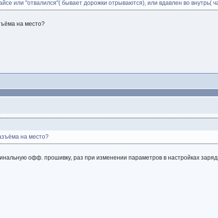
йсе или "отвалился"( бывает дорожки отрываются), или вдавлен во внутрь( ча
зъёма на место?
азъёма на место?
нальную офф. прошивку, раз при изменении параметров в настройках зарядка 