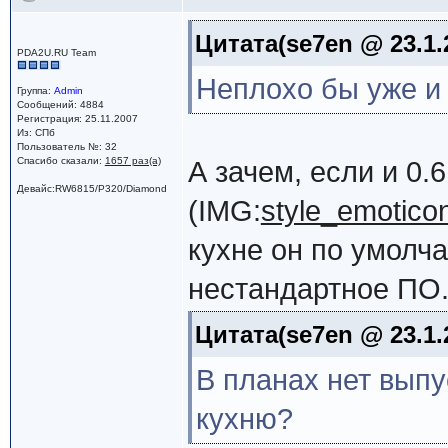
Цитата(se7en @ 23.1.
PDA2U.RU Team
Неплохо бы уже и
Группа:
Admin
Сообщений: 4884
Регистрация: 25.11.2007
Из: СПб
Пользователь №: 32
Спасибо сказали:
1657 раз(а)
А зачем, если и 0.
Девайс:RW6815/P320/Diamond
(IMG:
style_emoticon
кухне он по умолча
нестандартное ПО
Цитата(se7en @ 23.1.
В планах нет выпу
кухню?