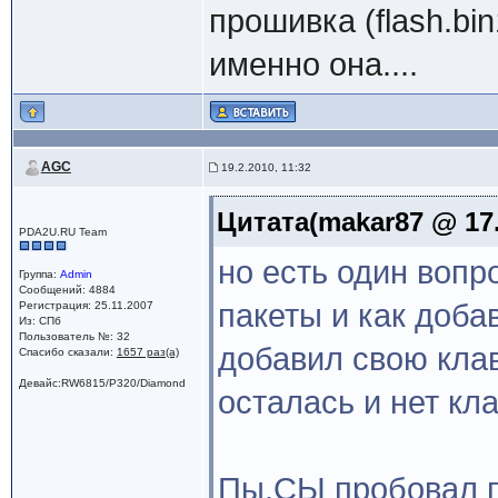
прошивка (flash.bi
именно она....
AGC
19.2.2010, 11:32
Цитата(makar87 @ 17.
PDA2U.RU Team
но есть один вопр
Группа:
Admin
Сообщений: 4884
пакеты и как доба
Регистрация: 25.11.2007
Из: СПб
Пользователь №: 32
добавил свою клав
Спасибо сказали:
1657 раз(а)
Девайс:RW6815/P320/Diamond
осталась и нет кла
Пы.СЫ пробовал па