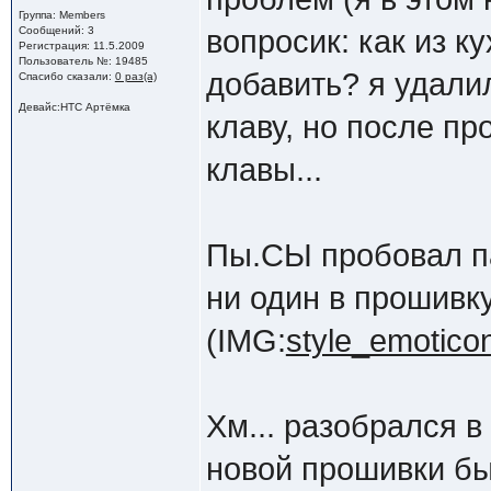
Группа: Members
Сообщений: 3
вопросик: как из к
Регистрация: 11.5.2009
Пользователь №: 19485
добавить? я удали
Спасибо сказали:
0 раз(а)
Девайс:HTC Артёмка
клаву, но после пр
клавы...
Пы.СЫ пробовал па
ни один в прошивк
(IMG:
style_emoticon
Хм... разобрался в
новой прошивки б