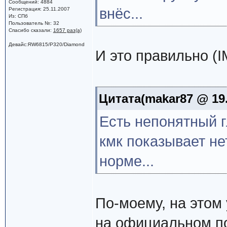
Сообщений: 4884
внёс...
Регистрация: 25.11.2007
Из: СПб
Пользователь №: 32
Спасибо сказали:
1657 раз(а)
Девайс:RW6815/P320/Diamond
И это правильно (
Цитата(makar87 @ 19.
Есть непонятный г
кмк показывает нет
норме...
По-моему, на этом 
на официальном под