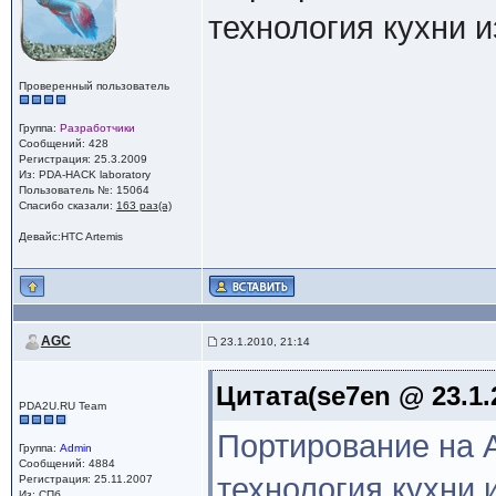
технология кухни 
Проверенный пользователь
Группа:
Разработчики
Сообщений: 428
Регистрация: 25.3.2009
Из: PDA-HACK laboratory
Пользователь №: 15064
Спасибо сказали:
163 раз(а)
Девайс:HTC Artemis
AGC
23.1.2010, 21:14
Цитата(se7en @ 23.1.
PDA2U.RU Team
Портирование на A
Группа:
Admin
Сообщений: 4884
технология кухни
Регистрация: 25.11.2007
Из: СПб