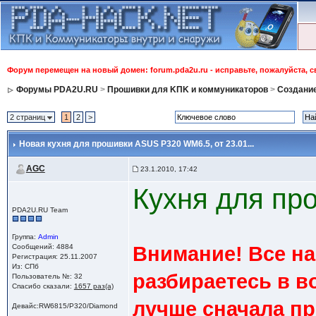
Форум перемещен на новый домен: forum.pda2u.ru - исправьте, пожалуйста, 
Форумы PDA2U.RU
>
Прошивки для KПK и коммуникаторов
>
Создани
2 страниц
1
2
>
Новая кухня для прошивки ASUS P320 WM6.5
, от 23.01...
AGC
23.1.2010, 17:42
Кухня для п
PDA2U.RU Team
Группа:
Admin
Сообщений: 4884
Внимание! Все на
Регистрация: 25.11.2007
Из: СПб
разбираетесь в в
Пользователь №: 32
Спасибо сказали:
1657 раз(а)
лучше сначала пр
Девайс:RW6815/P320/Diamond