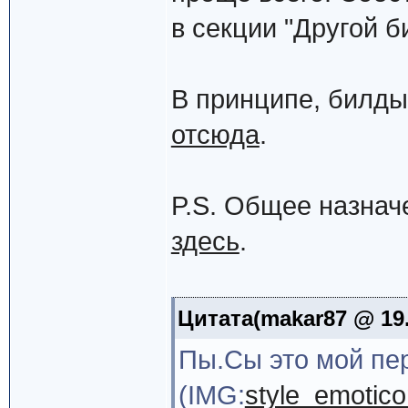
в секции "Другой б
В принципе, билды
отсюда
.
P.S. Общее назнач
здесь
.
Цитата(makar87 @ 19.
Пы.Сы это мой пер
(IMG:
style_emoticon