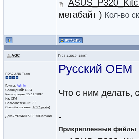
ASUS_P320_Kitc
мегабайт )
Кол-во с
AGC
23.1.2010, 18:07
Русский OEM
PDA2U.RU Team
Группа:
Admin
Что с ним делать, 
Сообщений: 4884
Регистрация: 25.11.2007
Из: СПб
Пользователь №: 32
Спасибо сказали:
1657 раз(а)
-
Девайс:RW6815/P320/Diamond
Прикрепленные файлы