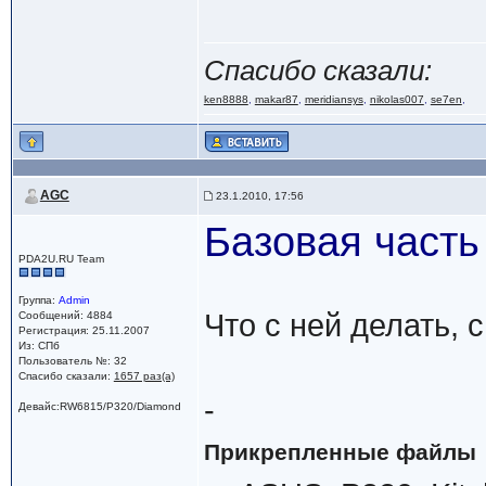
Спасибо сказали:
ken8888
,
makar87
,
meridiansys
,
nikolas007
,
se7en
,
AGC
23.1.2010, 17:56
Базовая часть
PDA2U.RU Team
Группа:
Admin
Что с ней делать, с
Сообщений: 4884
Регистрация: 25.11.2007
Из: СПб
Пользователь №: 32
Спасибо сказали:
1657 раз(а)
-
Девайс:RW6815/P320/Diamond
Прикрепленные файлы