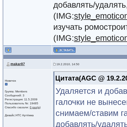
добавлять/удалять
(IMG:
style_emoticon
изучать ромострои
(IMG:
style_emoticon
makar87
19.2.2010, 14:50
Цитата(AGC @ 19.2.20
Новичок
Удаляется и доба
Группа: Members
Сообщений: 3
галочки не вынесе
Регистрация: 11.5.2009
Пользователь №: 19485
Спасибо сказали:
0 раз(а)
снимаем/ставим га
Девайс:HTC Артёмка
добавлять/удалять