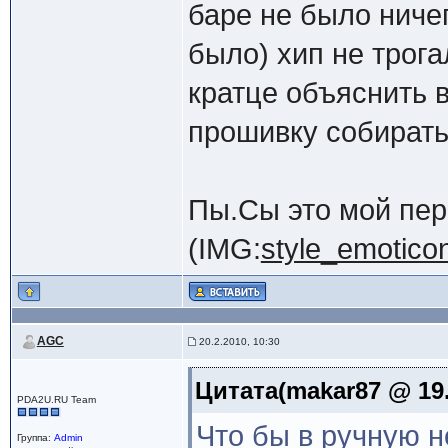
баре не было ниче
было) хип не трогал
кратце объяснить в
прошивку собирать.
Пы.Сы это мой пер
(IMG:
style_emoticons
AGC
20.2.2010, 10:30
Цитата(makar87 @ 19.
PDA2U.RU Team
Что бы в ручную не
Группа:
Admin