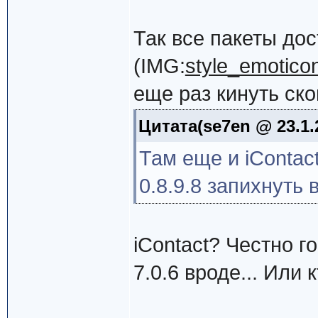
Так все пакеты до
(IMG:
style_emoticon
еще раз кинуть ско
Цитата(se7en @ 23.1.
Там еще и iConta
0.8.9.8 запихнуть в
iContact? Честно г
7.0.6 вроде... Или