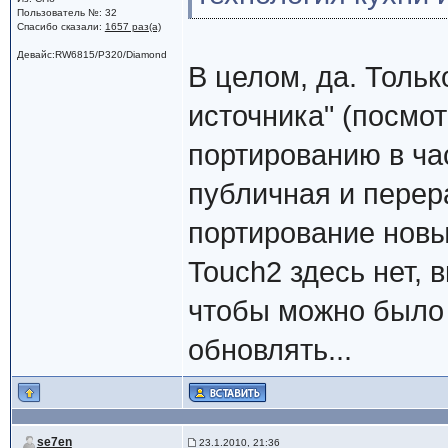
Пользователь №: 32
Спасибо сказали:
1657 раз(а)
Девайс:RW6815/P320/Diamond
В целом, да. Тольк
источника" (посмо
портированию в час
публичная и перер
портирование новы
Touch2 здесь нет,
чтобы можно было
обновлять...
se7en
23.1.2010, 21:36