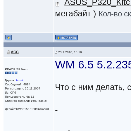
ASUS_P320_Kit
мегабайт )
Кол-во с
AGC
23.1.2010, 18:19
WM 6.5 5.2.2
PDA2U.RU Team
Группа:
Admin
Что с ним делать, 
Сообщений: 4884
Регистрация: 25.11.2007
Из: СПб
Пользователь №: 32
Спасибо сказали:
1657 раз(а)
-
Девайс:RW6815/P320/Diamond