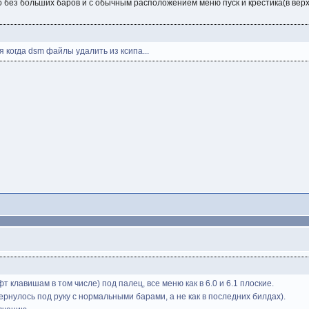
о без больших баров и с обычным расположением меню пуск и крестика(в вер
я когда dsm файлы удалить из ксипа...
т клавишам в том числе) под палец, все меню как в 6.0 и 6.1 плоские.
ернулось под руку с нормальными барами, а не как в последних билдах).