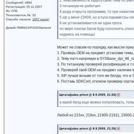
2. невозможность задать свою тему по умо
Сообщений: 4884
3.титаниум не работает
Регистрация: 25.11.2007
Из: СПб
4.когда открыта программа, то при нажатии
Пользователь №: 32
5.xip у меня 23409, но в пуск-параметры-с
Спасибо сказали:
1657 раз(а)
6.не устанавливается ни одна прога
Девайс:RW6815/P320/Diamond
по мере поиска багов буду пополнять список
надеюсь на помощь)
Может не совсем по порядку, как мысли при
1. Проверь OEM на предмет установки темы, 
2. Тему патч напрямую в SYS\base_dpi_96_r
3. По титаниуму проверяй русификацию и т.п
4. Проверяй свой OEM на предмет наличия м
5. XIP лучше возьми от того же билда, что 
6. Поставь SDKCert, отключи проверку сертиф
Цитата(judas priest @ 8.9.2009, 21:26)
а какой билд еще можно попробовать, толь
Любой из 215xx, 218xx, 21900-21911, 23000-
Цитата(judas priest @ 8.9.2009, 21:26)