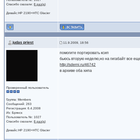
Спасибо сказали:
8 раз(а)
Девайс:HP 2190+HTC Glacier
judas priest
11.9.2009, 18:56
помогите портировать ксип
бьюсь вторую неделю,но на гигабайт все еще
http://sderni.ru/46742
в архиве оба хипа
Проверенный пользователь
Группа: Members
Сообщений: 263
Регистрация: 6.4.2008
Из: Брянск
Пользователь №: 1027
Спасибо сказали:
8 раз(а)
Девайс:HP 2190+HTC Glacier