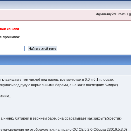
Здравствуйте, гость
(
В
свои ссылки
е прошивок
 клавишам в том числе) под палец, все меню как в 6.0 и 6.1 плоские.
нулось под руку с нормальными барами, а не как в последних билдах).
чанию..
на иконку батареи в верхнем баре, она срабатывает как закрыть(крестик)
стема-сведения не отображается. написано OC CE 5.2.0(Сборка 23016.5.3.0)