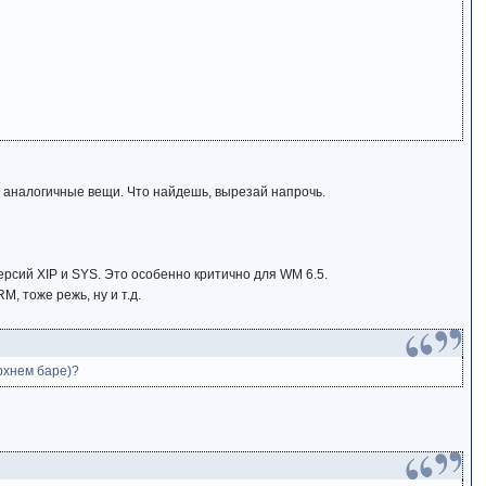
на аналогичные вещи. Что найдешь, вырезай напрочь.
ерсий XIP и SYS. Это особенно критично для WM 6.5.
M, тоже режь, ну и т.д.
рхнем баре)?