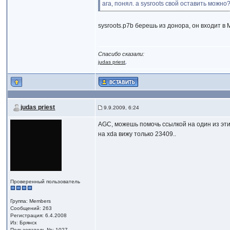
ага, понял. а sysroots свой оставить можно
sysroots.p7b берешь из донора, он входит в
Спасибо сказали:
judas priest
,
judas priest
9.9.2009, 6:24
AGC, можешь помочь ссылкой на один из эт
на xda вижу только 23409..
Проверенный пользователь
Группа: Members
Сообщений: 263
Регистрация: 6.4.2008
Из: Брянск
Пользователь №: 1027