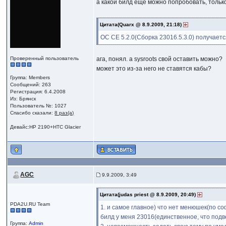
а какой билд еще можно попробовать, тольк
Цитата(Quarx @ 8.9.2009, 21:18)
OC CE 5.2.0(Сборка 23016.5.3.0) получаетс
Проверенный пользователь
ага, понял. а sysroots свой оставить можно?
может это из-за него не ставятся кабы?
Группа: Members
Сообщений: 263
Регистрация: 6.4.2008
Из: Брянск
Пользователь №: 1027
Спасибо сказали:
8 раз(а)
Девайс:HP 2190+HTC Glacier
AGC
9.9.2009, 3:49
Цитата(judas priest @ 8.9.2009, 20:49)
PDA2U.RU Team
1. и самое главное) что нет менюшек(по соф
билд у меня 23016(единственное, что подв
Группа:
Admin