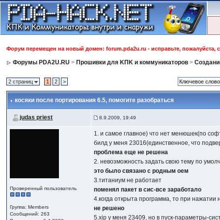
Форум перемещен на новый домен: forum.pda2u.ru - исправьте, пожалуйста, 
Форумы PDA2U.RU
>
Прошивки для KПK и коммуникаторов
>
Создани
2 страниц
1
2
>
косяки после портирования 6.5
, помогите разобраться
judas priest
8.9.2009, 19:49
1. и самое главное) что нет менюшек(по софт
билд у меня 23016(единственное, что подвер
проблема еще не решена
2. невозможность задать свою тему по умол
это было связано с родным оем
3.титаниум не работает
Проверенный пользователь
поменял пакет в сис-все заработало
4.когда открыта программа, то при нажатии 
Группа: Members
не решено
Сообщений: 263
5.xip у меня 23409, но в пуск-параметры-си