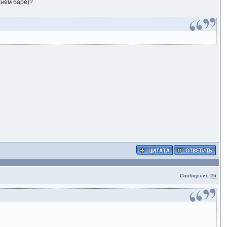
хнем баре)?
Сообщение
#6