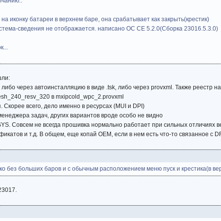
лчанию..
 на иконку батареи в верхнем баре, она срабатывает как закрыть(крестик)
истема-сведения не отображается. написано OC CE 5.2.0(Сборка 23016.5.3.0)
...
шли:
либо через автоинсталляцию в виде .tsk, либо через provxml. Также реестр 
esh_240_resv_320 в mxipcold_wpc_2.provxml
. Скорее всего, дело именно в ресурсах (MUI и DPI)
енеджера задач, других вариантов вроде особо не видно
и SYS. Совсем не всегда прошивка нормально работает при сильных отличиях в
икатов и т.д. В общем, еще копай OEM, если в нем есть что-то связанное с DR
ко без больших баров и с обычным расположением меню пуск и крестика(в ве
23017.