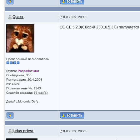
Quarx
8.9.2009, 20:18
OC CE 5.2.0(Сборка 23016.5.3.0) получается 
Проверенный пользователь
Группа:
Разработчики
Сообщений: 350
Регистрация: 20.4.2008
Из: Омск
Пользователь №: 1143
Спасибо сказали:
57 раз(а)
Девайс:Motorola Defy
judas priest
8.9.2009, 20:26