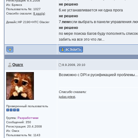
Регистрация: 6.4.2008
не решено
Из: Брянск
Пользователь №: 1027
6.не устанавливается ни одна прога
Спасибо сказали:
8 раз(а)
не решено
7.
new
если выбрать в панели управления люб
Девайс:HP 2190+HTC Glacier
не решено
по мере поиска багов буду пополнять список.
забить на все это что ли...
Quarx
8.9.2009, 20:10
Возможно с DPI и русификацией проблемы....
Спасибо сказали:
judas priest
,
Проверенный пользователь
Группа:
Разработчики
Сообщений: 350
Регистрация: 20.4.2008
Из: Омск
Пользователь №: 1143