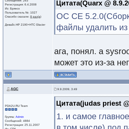
Сообщений: 263
Цитата(Quarx @ 8.9.2
Регистрация: 6.4.2008
Из: Брянск
Пользователь №: 1027
OC CE 5.2.0(Сборк
Спасибо сказали:
8 раз(а)
файлы удалить из 
Девайс:HP 2190+HTC Glacier
ага, понял. а sysr
может это из-за не
AGC
9.9.2009, 3:49
Цитата(judas priest @
PDA2U.RU Team
1. и самое главно
Группа:
Admin
Сообщений: 4884
в том числе) под п
Регистрация: 25.11.2007
Из: СПб