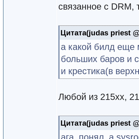
связанное с DRM, т
Цитата(judas priest @
а какой билд еще 
больших баров и 
и крестика(в верх
Любой из 215xx, 21
Цитата(judas priest @
ага, понял. а sysr