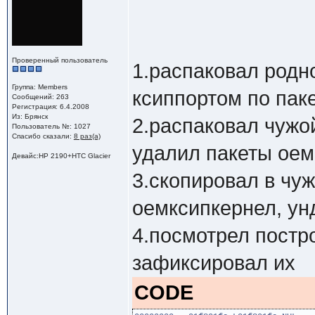
Проверенный пользователь
1.распаковал родно
Группа: Members
ксиппортом по пак
Сообщений: 263
Регистрация: 6.4.2008
Из: Брянск
2.распаковал чужо
Пользователь №: 1027
Спасибо сказали:
8 раз(а)
удалил пакеты оем
Девайс:HP 2190+HTC Glacier
3.скопировал в чуж
оемксипкернел, ун
4.посмотрел постр
зафиксировал их
CODE