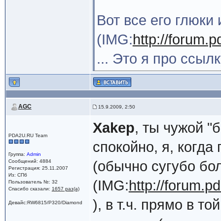
Вот все его глюки 
(IMG:
http://forum.p
... Это я про ссы
AGC
15.9.2009, 2:50
Xakep
, ты чужой "
PDA2U.RU Team
спокойно, я, когда
Группа:
Admin
Сообщений: 4884
(обычно сугубо бо
Регистрация: 25.11.2007
Из: СПб
(IMG:
http://forum.p
Пользователь №: 32
Спасибо сказали:
1657 раз(а)
), в т.ч. прямо в т
Девайс:RW6815/P320/Diamond