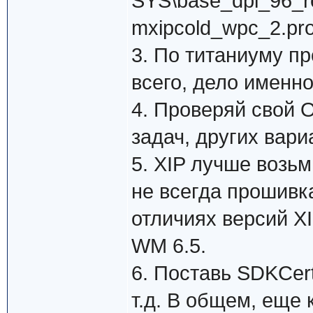
SYS\base_dpi_96_r
mxipcold_wpc_2.pr
3. По титаниуму п
всего, дело именно
4. Проверяй свой 
задач, других вари
5. XIP лучше возьм
не всегда прошивк
отличиях версий X
WM 6.5.
6. Поставь SDKCer
т.д. В общем, еще 