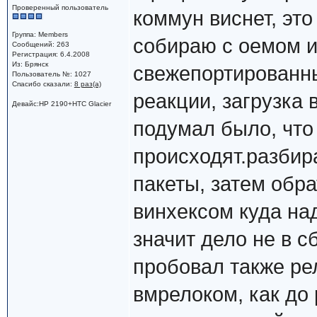
Проверенный пользователь
коммун виснет, это
Группа: Members
собираю с оемом 
Сообщений: 263
Регистрация: 6.4.2008
Из: Брянск
свежепортированны
Пользователь №: 1027
Спасибо сказали:
8 раз(а)
реакции, загрузка 
Девайс:HP 2190+HTC Glacier
подумал было, что
происходят.разбир
пакеты, затем обр
винхексом куда над
значит дело не в с
пробовал также рел
вмрелоком, как до