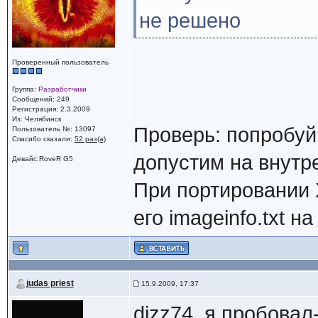
01ffc000 - 01ffd000 L00001000 initia
не решено
01ffd000 - 01ffe000 L00001000 initia
01ffe000 - 01fff000 L00001000 initia
01fff000 - 02000000 L00001000 initia
02000000 - 02000000 L00000000 End: l
Проверенный пользователь
Группа:
Разработчики
Сообщений: 249
Регистрация: 2.3.2009
Из: Челябинск
Проверь: попробуй
Пользователь №: 13097
Спасибо сказали:
52 раз(а)
допустим на внутр
Девайс:RoveR G5
При портировании 
его imageinfo.txt 
judas priest
15.9.2009, 17:37
dizz74, я пробовал