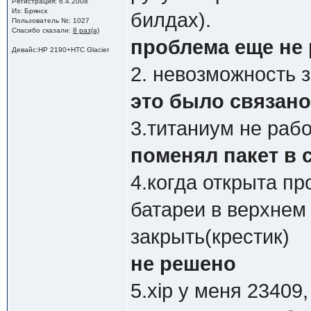
Регистрация: 6.4.2008
Из: Брянск
билдах).
Пользователь №: 1027
Спасибо сказали:
8 раз(а)
проблема еще не
Девайс:HP 2190+HTC Glacier
2. невозможность 
это было связан
3.титаниум не рабо
поменял пакет в 
4.когда открыта пр
батареи в верхнем 
закрыть(крестик)
не решено
5.xip у меня 23409