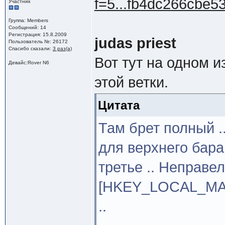
f=5...fb4dc266cbe5
Участник
Группа: Members
Сообщений: 14
Регистрация: 15.8.2009
judas priest
Пользователь №: 26172
Спасибо сказали:
3 раз(а)
Вот тут на одном 
Девайс:Rover N6
этой ветки.
Цитата
Там брет полный .
для верхнего бара 
третье .. Неправе
[HKEY_LOCAL_MACHI
..