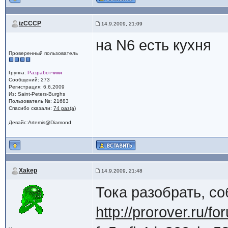
izCCCP
14.9.2009, 21:09
на N6 есть кухня
Проверенный пользователь
Группа:
Разработчики
Сообщений: 273
Регистрация: 6.6.2009
Из: Saint-Peters-Burghs
Пользователь №: 21683
Спасибо сказали:
74 раз(а)
Девайс:Artemis@Diamond
Xakep
14.9.2009, 21:48
Тока разобрать, со
http://prorover.ru/f