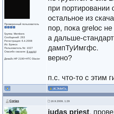
при портировании с
остальное из скача
Проверенный пользователь
пор, пока greloc не
Группа: Members
а дальше-стандарт
Сообщений: 263
Регистрация: 6.4.2008
Из: Брянск
дампТуИмгфс.
Пользователь №: 1027
Спасибо сказали:
8 раз(а)
верно?
Девайс:HP 2190+HTC Glacier
п.с. что-то с этим
Corias
16.9.2009, 1:29
judas priest
, пров