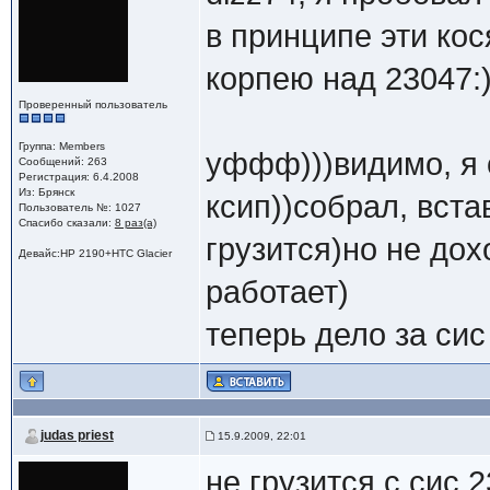
в принципе эти кос
корпею над 23047:
Проверенный пользователь
Группа: Members
уффф)))видимо, я 
Сообщений: 263
Регистрация: 6.4.2008
Из: Брянск
ксип))собрал, вст
Пользователь №: 1027
Спасибо сказали:
8 раз(а)
грузится)но не дох
Девайс:HP 2190+HTC Glacier
работает)
теперь дело за сис
judas priest
15.9.2009, 22:01
не грузится с сис 2