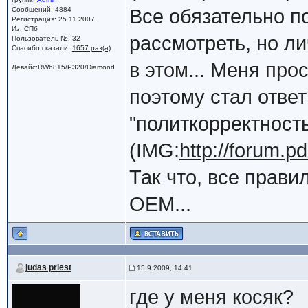
Сообщений: 4884
Все обязательно по
Регистрация: 25.11.2007
Из: СПб
рассмотреть, но л
Пользователь №: 32
Спасибо сказали:
1657 раз(а)
в этом... Меня про
Девайс:RW6815/P320/Diamond
поэтому стал ответ
"политкорректность"
(IMG:
http://forum.p
Так что, все прави
OEM...
judas priest
15.9.2009, 14:41
где у меня косяк?