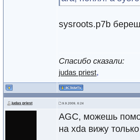
sysroots.p7b береш
Спасибо сказали:
judas priest
,
judas priest
9.9.2009, 6:24
AGC, можешь помоч
на xda вижу только