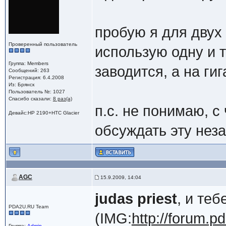
пробую я для двух 
Проверенный пользователь
использую одну и т
Группа: Members
заводится, а на ги
Сообщений: 263
Регистрация: 6.4.2008
Из: Брянск
Пользователь №: 1027
Спасибо сказали:
8 раз(а)
п.с. не понимаю, с
Девайс:HP 2190+HTC Glacier
обсуждать эту нез
AGC
15.9.2009, 14:04
judas priest
, и те
PDA2U.RU Team
(IMG:
http://forum.pd
Группа:
Admin