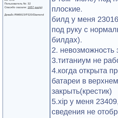
Пользователь №: 32
плоские.
Спасибо сказали:
1657 раз(а)
Девайс:RW6815/P320/Diamond
билд у меня 23016
под руку с нормал
билдах).
2. невозможность 
3.титаниум не раб
4.когда открыта п
батареи в верхнем
закрыть(крестик)
5.xip у меня 2340
сведения не отоб