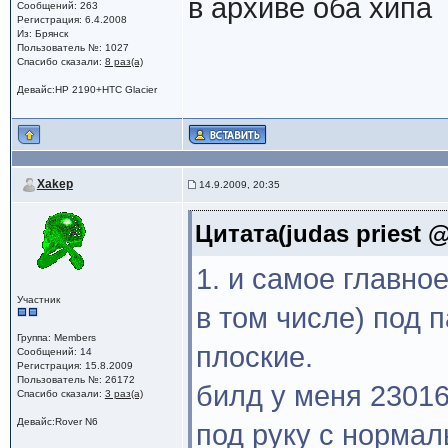
в архиве оба хипа
Сообщений: 263
Регистрация: 6.4.2008
Из: Брянск
Пользователь №: 1027
Спасибо сказали:
8 раз(а)
Девайс:HP 2190+HTC Glacier
Xakep
14.9.2009, 20:35
Цитата(judas priest @
1. и самое главно
Участник
в том числе) под п
Группа: Members
плоские.
Сообщений: 14
Регистрация: 15.8.2009
Пользователь №: 26172
билд у меня 23016
Спасибо сказали:
3 раз(а)
Девайс:Rover N6
под руку с нормал