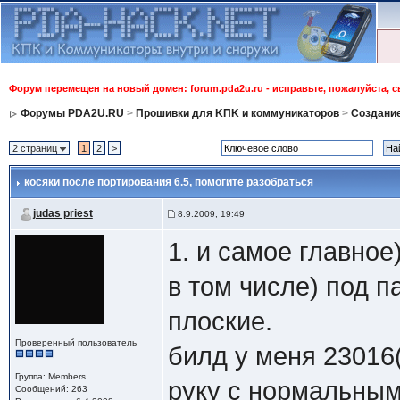
Форум перемещен на новый домен: forum.pda2u.ru - исправьте, пожалуйста, 
Форумы PDA2U.RU
>
Прошивки для KПK и коммуникаторов
>
Создани
2 страниц
1
2
>
косяки после портирования 6.5
, помогите разобраться
judas priest
8.9.2009, 19:49
1. и самое главно
в том числе) под па
плоские.
Проверенный пользователь
билд у меня 23016
Группа: Members
руку с нормальным
Сообщений: 263