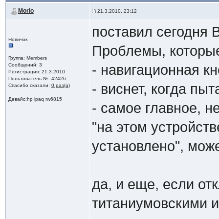
Morio
21.3.2010, 23:12
поставил сегодня B
Новичок
Проблемы, которые
Группа: Members
Сообщений: 3
- навигационная кн
Регистрация: 21.3.2010
Пользователь №: 42426
- виснет, когда пы
Спасибо сказали:
0 раз(а)
Девайс:hp ipaq rw6815
- самое главное, н
"на этом устройств
установлено", може
да, и еще, если от
титаниумовскими и