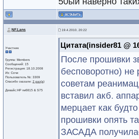
50ый наверно таки
NF.Lans
19.4.2010, 20:22
Цитата(insider81 @ 16
Участник
После прошивки з
Группа: Members
Сообщений: 15
бесповоротно) не 
Регистрация: 18.10.2008
Из: Сочи
Пользователь №: 3309
советам реанимац
Спасибо сказали:
2 раз(а)
Девайс:HP rw6815 & S75
вставил акб. аппа
мерцает как будто
прошивки опять та
ЗАСАДА получилас