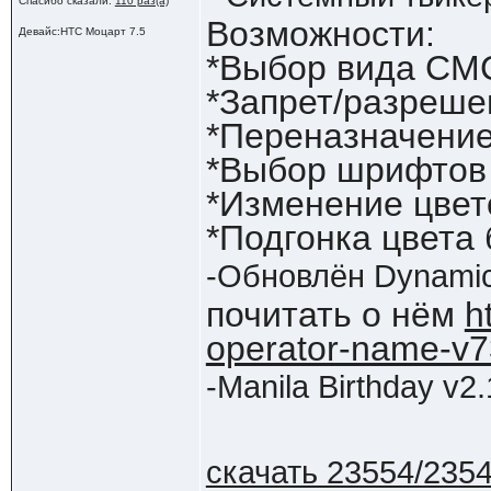
Спасибо сказали:
110 раз(а)
Возможности:
Девайс:HTC Моцарт 7.5
*Выбор вида СМС
*Запрет/разреше
*Переназначени
*Выбор шрифтов
*Изменение цвет
*Подгонка цвета
-Обновлён Dynamic
почитать о нём
h
operator-name-v7
-Manila Birthday v2.
скачать 23554/235