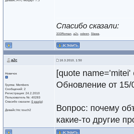
Девайс:HTC Моцарт 7.5
Спасибо сказали:
333Roman
,
a2c
,
odeen
,
Slawa
,
a2c
16.3.2010, 1:50
[quote name='mitei' 
Новичок
Обновление от 15/
Группа: Members
Сообщений: 2
Регистрация: 24.2.2010
Пользователь №: 40283
Спасибо сказали:
0 раз(а)
Вопрос: почему об
Девайс:htc touch2
какие-то другие п