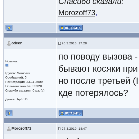
Спасибо сказали:
Morozoff73
,
odeen
26.3.2010, 17:28
по поводу вызова -
Новичок
бывают косяки при
Группа: Members
Сообщений: 5
но после третьей (
Регистрация: 23.11.2009
Пользователь №: 33329
кде потерялось?
Спасибо сказали:
0 раз(а)
Девайс:hp6815
Morozoff73
27.3.2010, 18:47