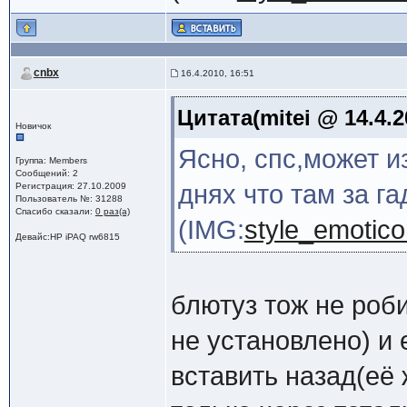
cnbx
16.4.2010, 16:51
Цитата(mitei @ 14.4.2
Новичок
Ясно, спс,может и
Группа: Members
Сообщений: 2
днях что там за га
Регистрация: 27.10.2009
Пользователь №: 31288
Спасибо сказали:
0 раз(а)
(IMG:
style_emoticon
Девайс:HP iPAQ rw6815
блютуз тож не роби
не установлено) и 
вставить назад(её 