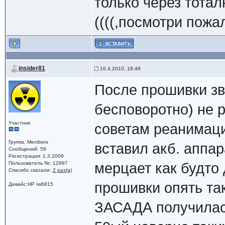
только через тота
((((,посмотри пожа
insider81
16.4.2010, 18:49
После прошивки зв
бесповоротно) не р
Участник
советам реанимаци
Группа: Members
вставил акб. аппар
Сообщений: 59
Регистрация: 1.3.2009
Пользователь №: 12997
мерцает как будто 
Спасибо сказали:
2 раз(а)
прошивки опять так
Девайс:HP rw6815
ЗАСАДА получилась