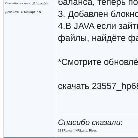
баланса, теперь п
Спасибо сказали:
110 раз(а)
3. Добавлен блокн
Девайс:HTC Моцарт 7.5
4.В JAVA если зай
файлы, найдёте фай
*Смотрите обновлё
скачать 23557_hp68
Спасибо сказали:
333Roman
,
NF.Lans
,
Rizer
,