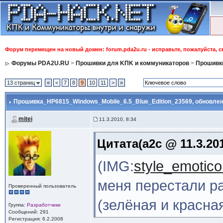
Форум перемещен на новый домен: forum.pda2u.ru - исправьте, пожалуйста, 
Форумы PDA2U.RU
>
Прошивки для KПK и коммуникаторов
>
Прошивки
13 страниц
«
<
7
8
9
10
11
>
»
Прошивка_HP6815_Windows_Mobile_6.5_Blue_Edition_23569
, обновлен
mitei
11.3.2010, 8:34
Цитата(a2c @ 11.3.201
(IMG:
style_emoticon
меня перестали р
Проверенный пользователь
(зелёная и красна
Группа:
Разработчики
Сообщений: 291
Регистрация: 6.2.2008