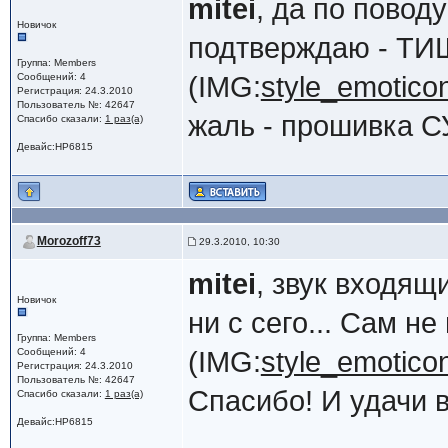
mitei
, да по повод
Новичок
подтверждаю - Т
Группа: Members
Сообщений: 4
(IMG:
style_emoticon
Регистрация: 24.3.2010
Пользователь №: 42647
жаль - прошивка С
Спасибо сказали:
1 раз(а)
Девайс:HP6815
Morozoff73
29.3.2010, 10:30
mitei
, звук входящ
Новичок
ни с сего... Сам н
Группа: Members
Сообщений: 4
(IMG:
style_emoticon
Регистрация: 24.3.2010
Пользователь №: 42647
Спасибо! И удачи 
Спасибо сказали:
1 раз(а)
Девайс:HP6815