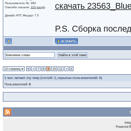
скачать 23563_Blu
Пользователь №: 380
Спасибо сказали:
110 раз(а)
Девайс:HTC Моцарт 7.5
P.S. Сборка послед
13 страниц
«
<
7
8
9
10
11
>
»
1
чел. читают эту тему (гостей: 1, скрытых пользователей: 0)
Пользователей:
0
Inte
Powered 