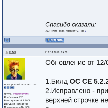
Спасибо сказали:
333Roman
,
cnbx
,
Morozoff73
,
Rizer
,
mitei
12.4.2010, 19:28
Обновление от 12/
1.Билд
ОС СЕ 5.2.
Проверенный пользователь
2.Исправлено - при
Группа:
Разработчики
Сообщений: 291
верхней строчке н
Регистрация: 6.2.2008
Из: Санкт-Петербург
Пользователь №: 380