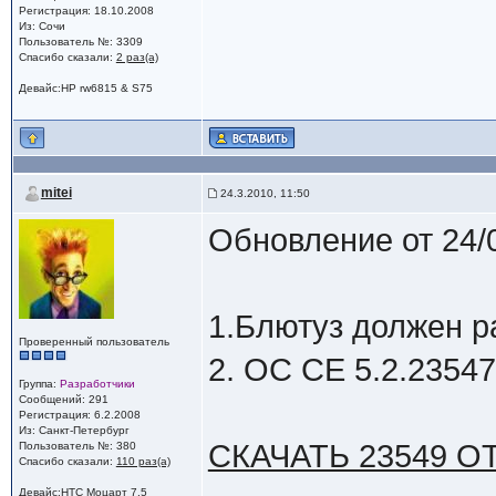
Регистрация: 18.10.2008
Из: Сочи
Пользователь №: 3309
Спасибо сказали:
2 раз(а)
Девайс:HP rw6815 & S75
mitei
24.3.2010, 11:50
Обновление от 24/
1.Блютуз должен р
Проверенный пользователь
2. OC CE 5.2.2354
Группа:
Разработчики
Сообщений: 291
Регистрация: 6.2.2008
Из: Санкт-Петербург
СКАЧАТЬ 23549 О
Пользователь №: 380
Спасибо сказали:
110 раз(а)
Девайс:HTC Моцарт 7.5