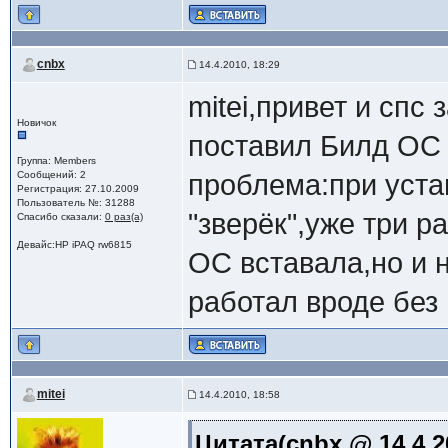
cnbx
14.4.2010, 18:29
mitei,привет и спс
Новичок
поставил Билд ОС 
Группа: Members
Сообщений: 2
проблема:при уста
Регистрация: 27.10.2009
Пользователь №: 31288
"зверёк",уже три 
Спасибо сказали:
0 раз(а)
Девайс:HP iPAQ rw6815
ОС вставала,но и 
работал вроде без г
mitei
14.4.2010, 18:58
Цитата(cnbx @ 14.4.2