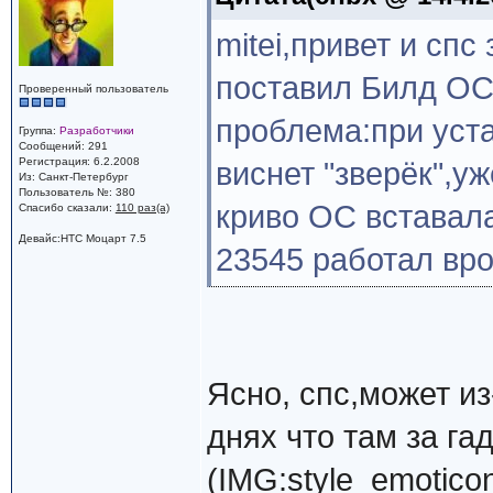
mitei,привет и сп
поставил Билд ОС 
Проверенный пользователь
проблема:при уст
Группа:
Разработчики
Сообщений: 291
Регистрация: 6.2.2008
виснет "зверёк",у
Из: Санкт-Петербург
Пользователь №: 380
криво ОС вставала
Спасибо сказали:
110 раз(а)
Девайс:HTC Моцарт 7.5
23545 работал врод
Ясно, спс,может и
днях что там за га
(IMG:
style_emoticons