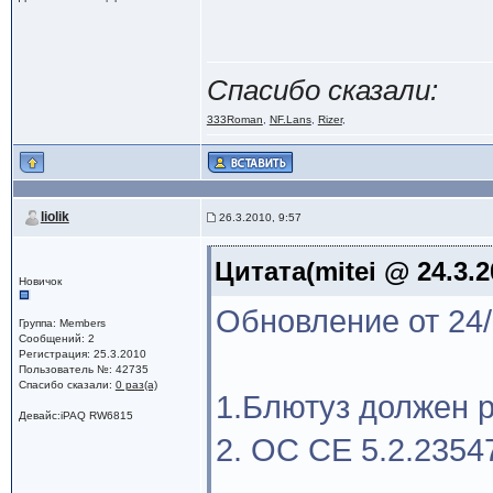
Спасибо сказали:
333Roman
,
NF.Lans
,
Rizer
,
liolik
26.3.2010, 9:57
Цитата(mitei @ 24.3.2
Новичок
Обновление от 24/
Группа: Members
Сообщений: 2
Регистрация: 25.3.2010
Пользователь №: 42735
Спасибо сказали:
0 раз(а)
1.Блютуз должен 
Девайс:iPAQ RW6815
2. OC CE 5.2.2354