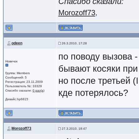
Спасибо сказали:
Morozoff73
,
odeen
26.3.2010, 17:28
по поводу вызова -
Новичок
бывают косяки при
Группа: Members
Сообщений: 5
но после третьей (
Регистрация: 23.11.2009
Пользователь №: 33329
кде потерялось?
Спасибо сказали:
0 раз(а)
Девайс:hp6815
Morozoff73
27.3.2010, 18:47