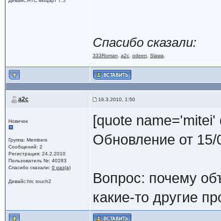
Девайс:HTC Моцарт 7.5
Спасибо сказали:
333Roman
,
a2c
,
odeen
,
Slawa
,
a2c
16.3.2010, 1:50
[quote name='mitei' 
Новичок
Обновление от 15/
Группа: Members
Сообщений: 2
Регистрация: 24.2.2010
Пользователь №: 40283
Спасибо сказали:
0 раз(а)
Вопрос: почему об
Девайс:htc touch2
какие-то другие п