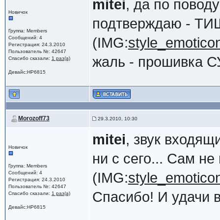
mitei
, да по повод
Новичок
подтверждаю - Т
Группа: Members
Сообщений: 4
(IMG:
style_emoticon
Регистрация: 24.3.2010
Пользователь №: 42647
жаль - прошивка С
Спасибо сказали:
1 раз(а)
Девайс:HP6815
Morozoff73
29.3.2010, 10:30
mitei
, звук входящ
Новичок
ни с сего... Сам н
Группа: Members
Сообщений: 4
(IMG:
style_emoticon
Регистрация: 24.3.2010
Пользователь №: 42647
Спасибо! И удачи 
Спасибо сказали:
1 раз(а)
Девайс:HP6815