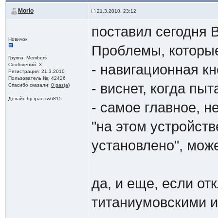
Morio
21.3.2010, 23:12
поставил сегодня B
Новичок
Проблемы, которые
Группа: Members
Сообщений: 3
- навигационная кн
Регистрация: 21.3.2010
Пользователь №: 42426
- виснет, когда пы
Спасибо сказали:
0 раз(а)
Девайс:hp ipaq rw6815
- самое главное, н
"на этом устройств
установлено", може
да, и еще, если от
титаниумовскими и