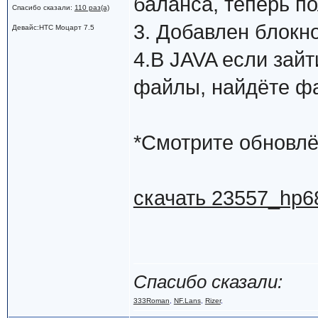
баланса, теперь п
Спасибо сказали:
110 раз(а)
3. Добавлен блокн
Девайс:HTC Моцарт 7.5
4.В JAVA если зай
файлы, найдёте фай
*Смотрите обновлё
скачать 23557_hp68
Спасибо сказали:
333Roman
,
NF.Lans
,
Rizer
,