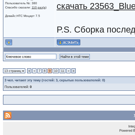
скачать 23563_Blu
Пользователь №: 380
Спасибо сказали:
110 раз(а)
Девайс:HTC Моцарт 7.5
P.S. Сборка послед
13 страниц
«
<
7
8
9
10
11
>
»
3
чел. читают эту тему (гостей: 3, скрытых пользователей: 0)
Пользователей:
0
Inte
Powered 