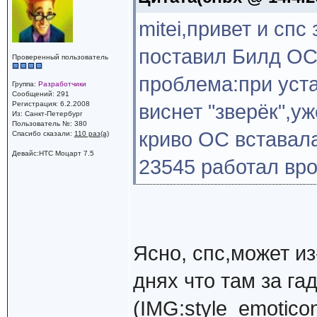
mitei,привет и сп
поставил Билд ОС 
Проверенный пользователь
проблема:при уст
Группа:
Разработчики
Сообщений: 291
Регистрация: 6.2.2008
виснет "зверёк",у
Из: Санкт-Петербург
Пользователь №: 380
криво ОС вставала
Спасибо сказали:
110 раз(а)
Девайс:HTC Моцарт 7.5
23545 работал врод
Ясно, спс,может и
днях что там за га
(IMG:
style_emoticons