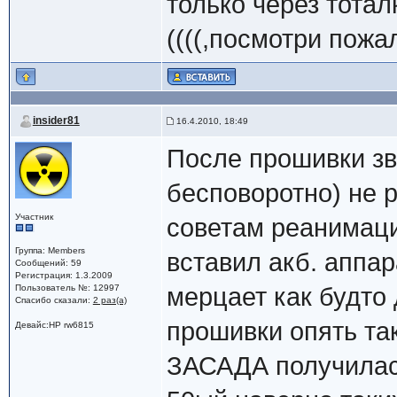
только через тота
((((,посмотри пожа
insider81
16.4.2010, 18:49
После прошивки зв
бесповоротно) не р
Участник
советам реанимаци
Группа: Members
вставил акб. аппар
Сообщений: 59
Регистрация: 1.3.2009
Пользователь №: 12997
мерцает как будто 
Спасибо сказали:
2 раз(а)
прошивки опять так
Девайс:HP rw6815
ЗАСАДА получилась