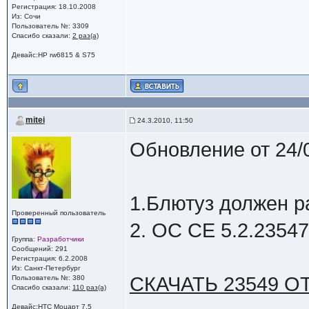
Регистрация: 18.10.2008
Из: Сочи
Пользователь №: 3309
Спасибо сказали:
2 раз(а)
Девайс:HP rw6815 & S75
mitei
24.3.2010, 11:50
Обновление от 24/
1.Блютуз должен р
Проверенный пользователь
2. OC CE 5.2.2354
Группа:
Разработчики
Сообщений: 291
Регистрация: 6.2.2008
Из: Санкт-Петербург
СКАЧАТЬ 23549 О
Пользователь №: 380
Спасибо сказали:
110 раз(а)
Девайс:HTC Моцарт 7.5