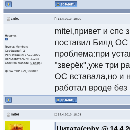
cnbx
14.4.2010, 18:29
mitei,привет и спс
Новичок
поставил Билд ОС 
Группа: Members
Сообщений: 2
проблема:при уста
Регистрация: 27.10.2009
Пользователь №: 31288
"зверёк",уже три 
Спасибо сказали:
0 раз(а)
Девайс:HP iPAQ rw6815
ОС вставала,но и 
работал вроде без г
mitei
14.4.2010, 18:58
Цитата(cnbx @ 14.4.2