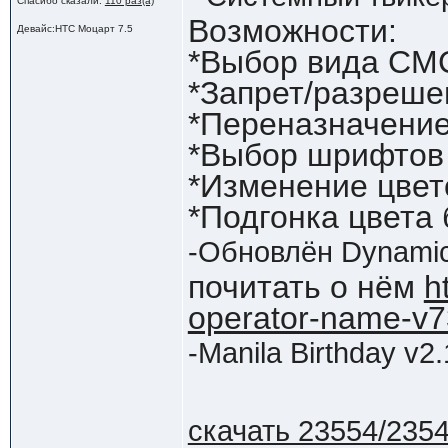
Спасибо сказали:
110 раз(а)
Возможности:
Девайс:HTC Моцарт 7.5
*Выбор вида СМС
*Запрет/разреше
*Переназначени
*Выбор шрифтов
*Изменение цвет
*Подгонка цвета
-Обновлён Dynamic
почитать о нём
h
operator-name-v7
-Manila Birthday v2.
скачать 23554/235