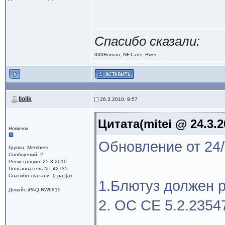
Спасибо сказали:
333Roman
,
NF.Lans
,
Rizer
,
liolik
26.3.2010, 9:57
Цитата(mitei @ 24.3.2
Новичок
Обновление от 24/
Группа: Members
Сообщений: 2
Регистрация: 25.3.2010
Пользователь №: 42735
Спасибо сказали:
0 раз(а)
1.Блютуз должен 
Девайс:iPAQ RW6815
2. OC CE 5.2.2354