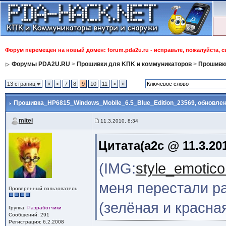
Форум перемещен на новый домен: forum.pda2u.ru - исправьте, пожалуйста, 
Форумы PDA2U.RU
>
Прошивки для KПK и коммуникаторов
>
Прошивки
13 страниц
«
<
7
8
9
10
11
>
»
Прошивка_HP6815_Windows_Mobile_6.5_Blue_Edition_23569
, обновлен
mitei
11.3.2010, 8:34
Цитата(a2c @ 11.3.201
(IMG:
style_emoticon
меня перестали р
Проверенный пользователь
(зелёная и красна
Группа:
Разработчики
Сообщений: 291
Регистрация: 6.2.2008