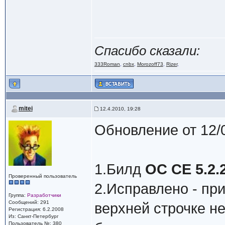
Спасибо сказали:
333Roman
,
cnbx
,
Morozoff73
,
Rizer
,
mitei
12.4.2010, 19:28
Обновление от 12/
1.Билд
ОС СЕ 5.2.
Проверенный пользователь
2.Исправлено - при
Группа:
Разработчики
Сообщений: 291
верхней строчке н
Регистрация: 6.2.2008
Из: Санкт-Петербург
Пользователь №: 380