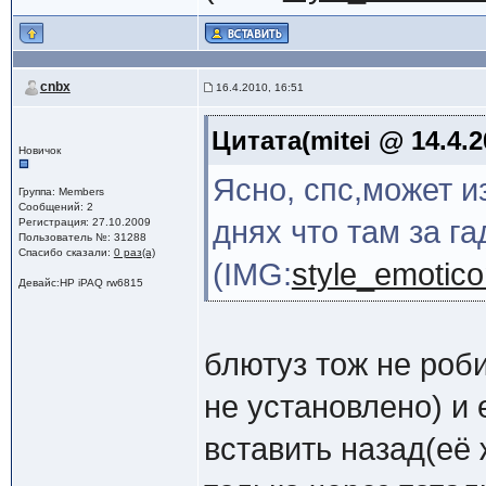
cnbx
16.4.2010, 16:51
Цитата(mitei @ 14.4.2
Новичок
Ясно, спс,может и
Группа: Members
Сообщений: 2
днях что там за га
Регистрация: 27.10.2009
Пользователь №: 31288
Спасибо сказали:
0 раз(а)
(IMG:
style_emoticon
Девайс:HP iPAQ rw6815
блютуз тож не роби
не установлено) и 
вставить назад(её 