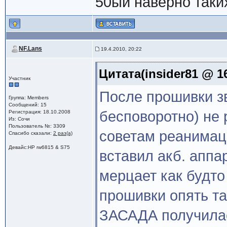
50ый наверно таки
NF.Lans
19.4.2010, 20:22
Цитата(insider81 @ 16
Участник
После прошивки з
Группа: Members
Сообщений: 15
бесповоротно) не 
Регистрация: 18.10.2008
Из: Сочи
Пользователь №: 3309
советам реанимац
Спасибо сказали:
2 раз(а)
Девайс:HP rw6815 & S75
вставил акб. аппа
мерцает как будто
прошивки опять та
ЗАСАДА получилас