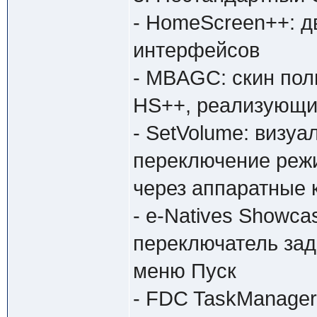
- HomeScreen++: д
интерфейсов
- MBAGC: скин пол
HS++, реализующи
- SetVolume: визуа
переключение режи
через аппаратные к
- e-Natives Showc
переключатель зада
меню Пуск
- FDC TaskManager