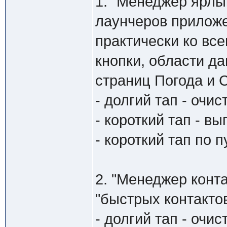
1. "Менеджер ярлы
лаунчеров приложе
практически ко все
кнопки, области дан
страниц Погода и 
- долгий тап - очис
- короткий тап - в
- короткий тап по 
2. "Менеджер конт
"быстрых контакто
- долгий тап - очис