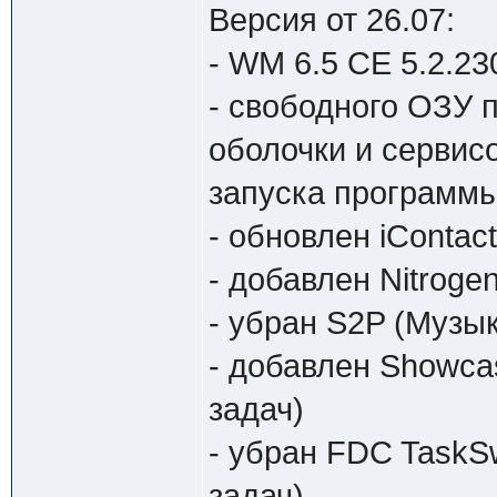
Версия от 26.07:
- WM 6.5 CE 5.2.23
- cвободного ОЗУ 
оболочки и сервис
запуска программы
- обновлен iContact
- добавлен Nitroge
- убран S2P (Музы
- добавлен Showca
задач)
- убран FDC TaskS
задач)