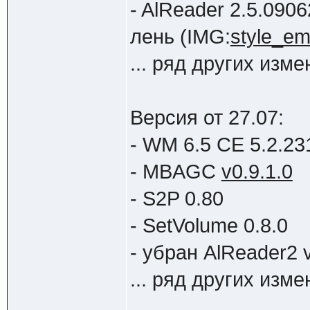
- AlReader 2.5.090
лень (IMG:
style_emo
... ряд других измен
Версия от 27.07:
- WM 6.5 CE 5.2.231
- MBAGC
v0.9.1.0
- S2P 0.80
- SetVolume 0.8.0
- убран AlReader2 
... ряд других измен