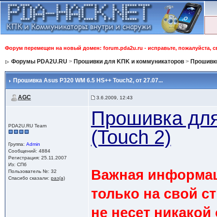
Форум перемещен на новый домен: forum.pda2u.ru - исправьте, пожалуйста, 
Форумы PDA2U.RU
>
Прошивки для KПK и коммуникаторов
>
Прошивки
Прошивка Asus P320 WM 6.5 HS++ Touch2
, от 27.07...
AGC
3.6.2009, 12:43
Прошивка дл
PDA2U.RU Team
(Touch 2)
Группа:
Admin
Сообщений: 4884
Регистрация: 25.11.2007
Из: СПб
Важная информац
Пользователь №: 32
Спасибо сказали:
раз(а)
только на свой ст
не несет никакой