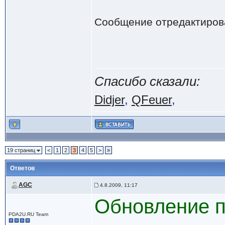
Сообщение отредактиро
Спасибо сказали:
Didjer
,
QFeuer
,
19 страниц
<
1
2
3
4
5
>
»
Ответов
AGC
4.8.2009, 11:17
Обновление п
PDA2U.RU Team