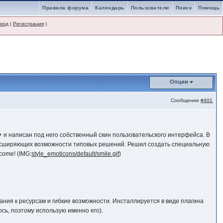
Правила форума
Календарь
Пользователи
Поиск
Помощь
ход
|
Регистрация
)
Опции
Сообщение
#401
 и написан под него собственный скин пользовательского интерфейса. В
расширяющих возможности типовых решений. Решил создать специальную
come! (IMG:
style_emoticons/default/smile.gif
)
ания к ресурсам и гибкие возможности. Инсталлируется в виде плагина
сь, поэтому использую именно его).