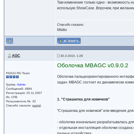
Там изменение только одно - возможность на
использую ShowCase. Впрочем, при желании
Спасибо сказали:
bjkolev
,
AGC
30.3.2010, 1:28
Оболочка MBAGC v0.9.0.2
PDA2U.RU Team
Оболочка пальцеориентированного интерфе
задач. MBAGC состоит из динамически изме
Группа:
Admin
Сообщений: 4884
Регистрация: 25.11.2007
Из: СПб
1. "Страшилка для новичков"
Пользователь №: 32
Спасибо сказали:
раз(а)
"Страшилка для новичков" или введение для 
- оболочка изначально разрабатывалась для
- отдельная инсталляция оболочки создана 
разных устройствах...