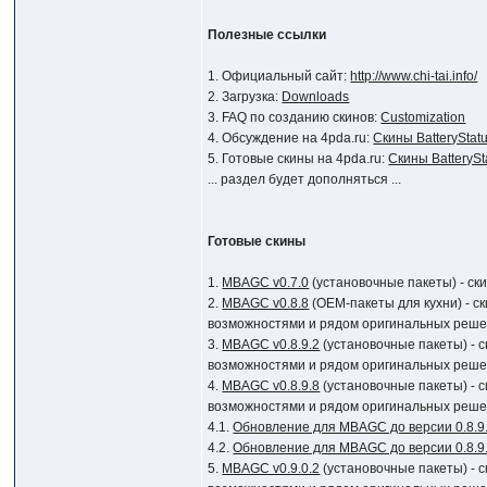
Полезные ссылки
1. Официальный сайт:
http://www.chi-tai.info/
2. Загрузка:
Downloads
3. FAQ по созданию скинов:
Customization
4. Обсуждение на 4pda.ru:
Скины BatteryStat
5. Готовые скины на 4pda.ru:
Скины BatterySt
... раздел будет дополняться ...
Готовые скины
1.
MBAGC v0.7.0
(установочные пакеты) - с
2.
MBAGC v0.8.8
(OEM-пакеты для кухни) - 
возможностями и рядом оригинальных решен
3.
MBAGC v0.8.9.2
(установочные пакеты) - 
возможностями и рядом оригинальных решен
4.
MBAGC v0.8.9.8
(установочные пакеты) - 
возможностями и рядом оригинальных решен
4.1.
Обновление для MBAGC до версии 0.8.9
4.2.
Обновление для MBAGC до версии 0.8.9
5.
MBAGC v0.9.0.2
(установочные пакеты) - 