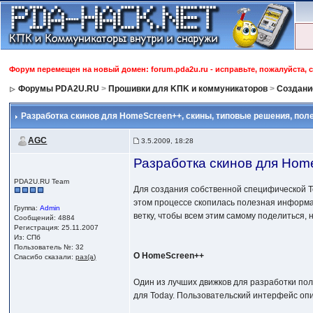
Форум перемещен на новый домен: forum.pda2u.ru - исправьте, пожалуйста, 
Форумы PDA2U.RU
>
Прошивки для KПK и коммуникаторов
>
Создани
Разработка скинов для HomeScreen++
, скины, типовые решения, пол
AGC
3.5.2009, 18:28
Разработка скинов для Hom
PDA2U.RU Team
Для создания собственной специфической T
этом процессе скопилась полезная информа
Группа:
Admin
ветку, чтобы всем этим самому поделиться, 
Сообщений: 4884
Регистрация: 25.11.2007
Из: СПб
Пользователь №: 32
О HomeScreen++
Спасибо сказали:
раз(а)
Один из лучших движков для разработки пол
для Today. Пользовательский интерфейс опи