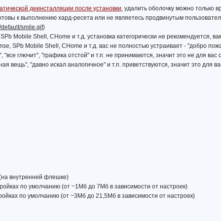
атической деинсталляции после установки
, удалить оболочку можно только в
готовы к выполнению хард-ресета или не являетесь продвинутым пользователе
default/smile.gif
)
Pb Mobile Shell, CHome и т.д. установка категорически не рекомендуется, вам
se, SPb Mobile Shell, CHome и т.д. вас не полностью устраивает - "добро пожа
", "все глючит", "графика отстой" и т.п. не принимаются, значит это не для вас 
чная вещь", "давно искал аналогичное" и т.п. приветствуются, значит это для ва
 (на внутренней флешке)
ройках по умолчанию (от ~1Мб до 7Мб в зависимости от настроек)
ройках по умолчанию (от ~3Мб до 21,5Мб в зависимости от настроек)