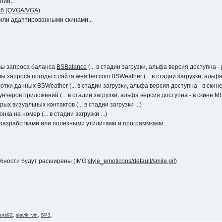
ий...
.6 (QVGA/VGA)
 или адаптированными скинами...
ммы запроса баланса
BSBalance
(... в стадии загрузки, альфа версия доступна -
мы запроса погоды с сайта weather.com
BSWeather
(... в стадии загрузки, аль
ботки данных BSWeather (... в стадии загрузки, альфа версия доступна - в ск
унчеров приложений (... в стадии загрузки, альфа версия доступна - в скине
х визуальных контактов (... в стадии загрузки ...)
нка на номер (... в стадии загрузки ...)
 разработками или полезными утилитами и программками...
обности будут расширены (IMG:
style_emoticons/default/smile.gif
)
ens92
,
slavik_vin
,
SP3
,