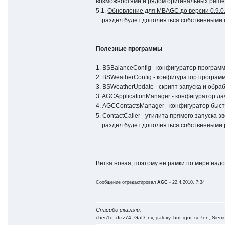
возможностями и рядом оригинальных решен
5.1.
Обновление для MBAGC до версии 0.9.0
... раздел будет дополняться собственными
Полезные программы
1. BSBalanceConfig - конфигуратор програ
2. BSWeatherConfig - конфигуратор програм
3. BSWeatherUpdate - скрипт запуска и обра
3. AGCApplicationManager - конфигуратор ла
4. AGCContactsManager - конфигуратор быстры
5. ContactCaller - утилита прямого запуска зво
... раздел будет дополняться собственными
---
Ветка новая, поэтому ее рамки по мере над
Сообщение отредактировал
AGC
- 22.4.2010, 7:34
Спасибо сказали:
ches1o
,
dizz74
,
GaD_nv
,
galexy
,
hm_igor
,
se7en
,
Siem