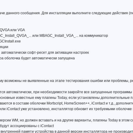
аче данного сообщения. Для инсталляции выполните следующие действия (п
т QVGA или VGA
_Install_QVGA_... или MBAGC_Install_VGA_... на коммуникатор
CInstall.exe
ляции
н автоматически софт-ресет для активации настроек
ора оболочка будет автоматически запущена
тому возможны не выявленные на этапе тестирования ошибки или проблемы, 
ется автоматически, при необходимости закройте все запущенные программы
 основные известные ему плагины Today, если установлены дополнительные п
аются в составе оболочки Mortscript, HomeScreen++, iContact и т.д., дополн
+ или iContact уже установлено, инсталлятор обновит их требуемыми оболочк
версии WM, но должен вставать и на другие варианты, плагины Today в этом 
будут ассоциированы с iContact
о внутренней памяти устройства в данной версии инсталлятора не производи