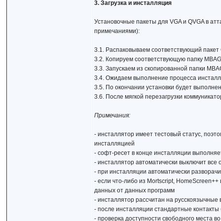
3. Загрузка и инсталляция
Установочные пакеты для VGA и QVGA в атт
примечаниями):
3.1. Распаковываем соответствующий паке
3.2. Копируем соответствующую папку MBAGC
3.3. Запускаем из скопированной папки MBAG
3.4. Ожидаем выполнение процесса инстал
3.5. По окончании установки будет выполне
3.6. После мягкой перезагрузки коммуникат
Примечания:
- инсталлятор имеет тестовый статус, поэ
инсталляцией
- софт-ресет в конце инсталляции выполня
- инсталлятор автоматически выключит все
- при инсталляции автоматически разворачив
- если что-либо из Mortscript, HomeScreen+
данных от данных программ
- инсталлятор рассчитан на русскоязычные 
- после инсталляции стандартные контакты 
- проверка доступности свободного места в