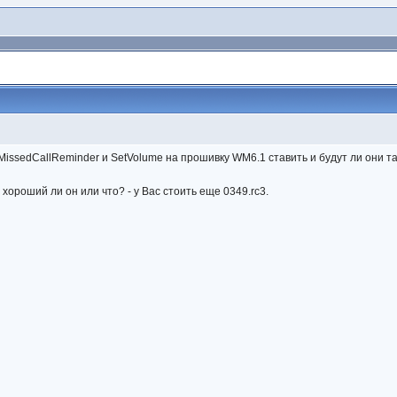
, MissedCallReminder и SetVolume на прошивку WM6.1 ставить и будут ли они 
хороший ли он или что? - у Вас стоить еще 0349.rc3.