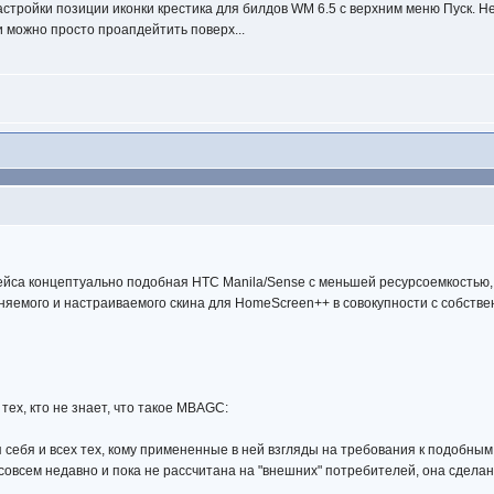
стройки позиции иконки крестика для билдов WM 6.5 с верхним меню Пуск. Не 
 можно просто проапдейтить поверх...
йса концептуально подобная HTC Manila/Sense с меньшей ресурсоемкостью
няемого и настраиваемого скина для HomeScreen++ в совокупности с собств
тех, кто не знает, что такое MBAGC:
 себя и всех тех, кому примененные в ней взгляды на требования к подобным
совсем недавно и пока не рассчитана на "внешних" потребителей, она сделан