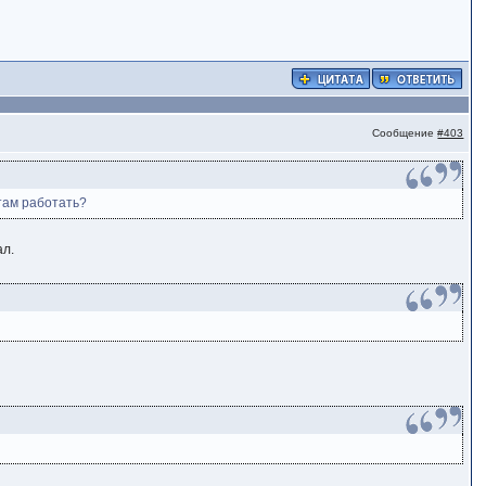
Сообщение
#403
 там работать?
ал.