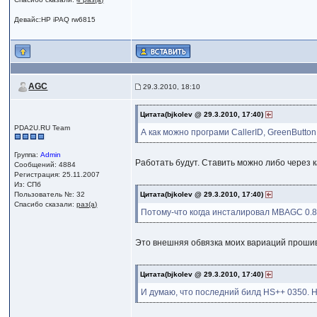
Девайс:HP iPAQ rw6815
AGC
29.3.2010, 18:10
Цитата(bjkolev @ 29.3.2010, 17:40)
PDA2U.RU Team
А как можно програми CallerID, GreenButto
Группа:
Admin
Работать будут. Ставить можно либо через к
Сообщений: 4884
Регистрация: 25.11.2007
Из: СПб
Пользователь №: 32
Цитата(bjkolev @ 29.3.2010, 17:40)
Спасибо сказали:
раз(а)
Потому-что когда инсталировал MBAGC 0.8.
Это внешняя обвязка моих вариаций прошив
Цитата(bjkolev @ 29.3.2010, 17:40)
И думаю, что последний билд HS++ 0350. Не