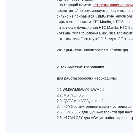
- на текущий момент
нет возможности автом
посмотреть" не рекомендуется, если вы не 
сильно не понравится... (IMG:
style_emoticons/
- ярым сторонникам HTC Manila, HTC Sense, S
- а вот если функционал HTC Manila, HTC Sen
- отзывы типа "оболочка г..но", "все тормозит
- отзывы типа "все круто", "обалдеть", "отли
WBR (IMG:
style_emoticons/default/smile.gif
)
2. Технические требования
Для работы оболочки необходимы:
2.1 WM5/WM6/WM6.1/WM6.5
2.2. MS .NET 3.5
2.3. QVGA или VGA дисплей
2.4. ~6Мб во внутренней памяти устройства
2.5. ~6Мб ОЗУ для QVGA-устройств при наст
2.6. ~17Мб ОЗУ для VGA-устройств при наст