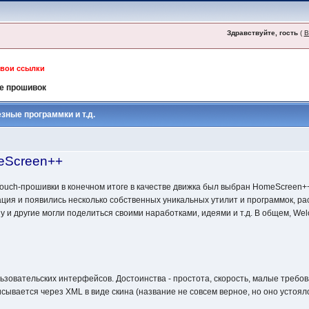
Здравствуйте, гость
(
В
свои ссылки
е прошивок
езные программки и т.д.
eScreen++
ouch-прошивки в конечном итоге в качестве движка был выбран HomeScreen++
ция и появились несколько собственных уникальных утилит и программок, 
ну и другие могли поделиться своими наработками, идеями и т.д. В общем, Wel
ьзовательских интерфейсов. Достоинства - простота, скорость, малые требов
сывается через XML в виде скина (название не совсем верное, но оно устояло