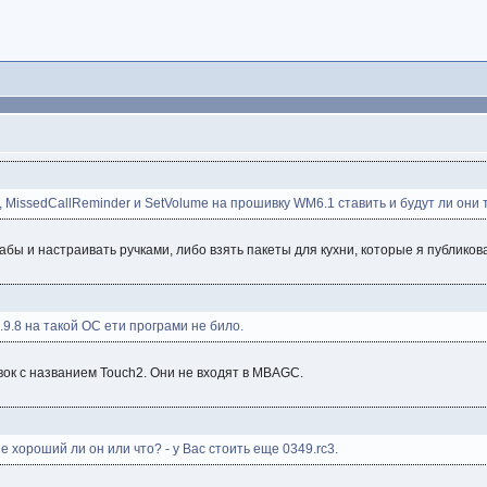
n, MissedCallReminder и SetVolume на прошивку WM6.1 ставить и будут ли они
абы и настраивать ручками, либо взять пакеты для кухни, которые я публиков
9.8 на такой ОС ети програми не било.
ок с названием Touch2. Они не входят в MBAGC.
 хороший ли он или что? - у Вас стоить еще 0349.rc3.