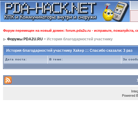
Форум перемещен на новый домен: forum.pda2u.ru - исправьте, пожалуйста, 
Форумы PDA2U.RU
> История благодарностей участнику
История благодарностей участнику Xakep ::: Спасибо сказали: 3 раз
Дата поста:
В теме:
За сооб
Inte
Powered 