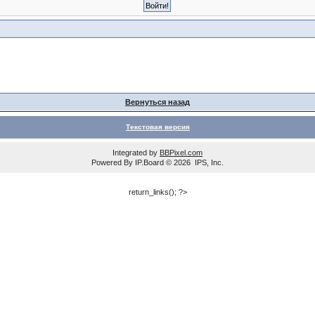
Вернуться назад
Текстовая версия
Integrated by
BBPixel.com
Powered By
IP.Board
© 2026
IPS, Inc
.
return_links(); ?>