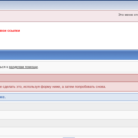
Это меню от
свои ссылки
ться к
разделам помощи
.
те сделать это, используя форму ниже, а затем попробовать снова.
же.