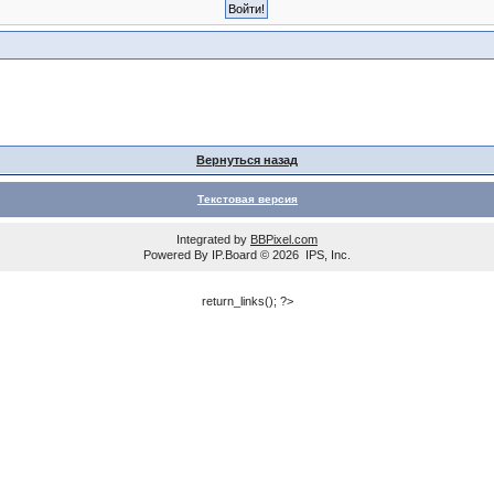
Вернуться назад
Текстовая версия
Integrated by
BBPixel.com
Powered By
IP.Board
© 2026
IPS, Inc
.
return_links(); ?>