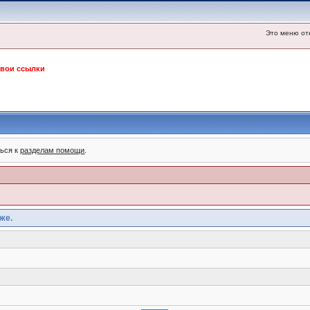
Это меню от
свои ссылки
ться к
разделам помощи
.
же.