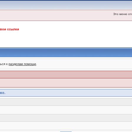
Это меню от
свои ссылки
ться к
разделам помощи
.
же.