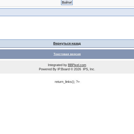
Вернуться назад
Текстовая версия
Integrated by
BBPixel.com
Powered By
IP.Board
© 2026
IPS, Inc
.
return_links(); ?>