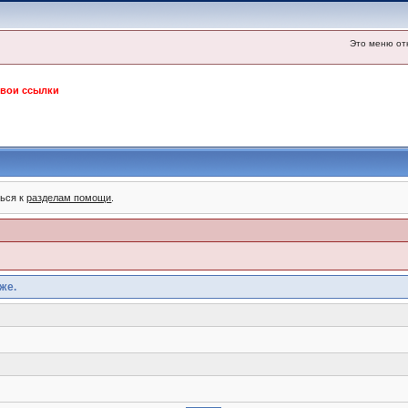
Это меню от
свои ссылки
ться к
разделам помощи
.
же.