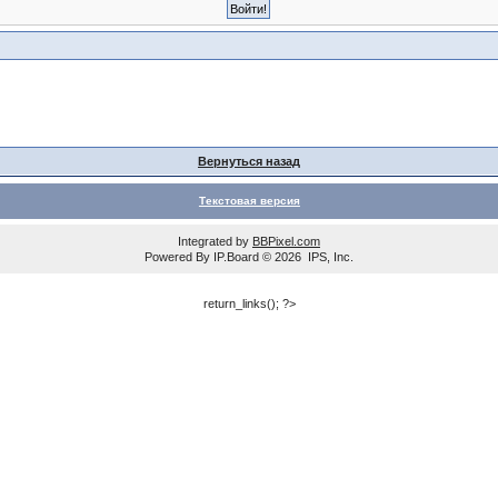
Вернуться назад
Текстовая версия
Integrated by
BBPixel.com
Powered By
IP.Board
© 2026
IPS, Inc
.
return_links(); ?>