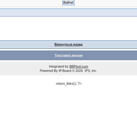
Вернуться назад
Текстовая версия
Integrated by
BBPixel.com
Powered By
IP.Board
© 2026
IPS, Inc
.
return_links(); ?>