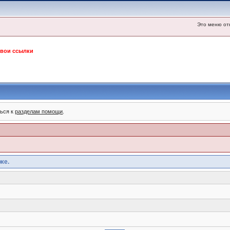
Это меню от
свои ссылки
ться к
разделам помощи
.
же.